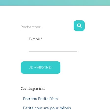
R
Rechercher…
e
c
E-mail
*
h
e
r
c
h
e
r
:
Catégories
Patrons Petits D'om
Petite couture pour bébés