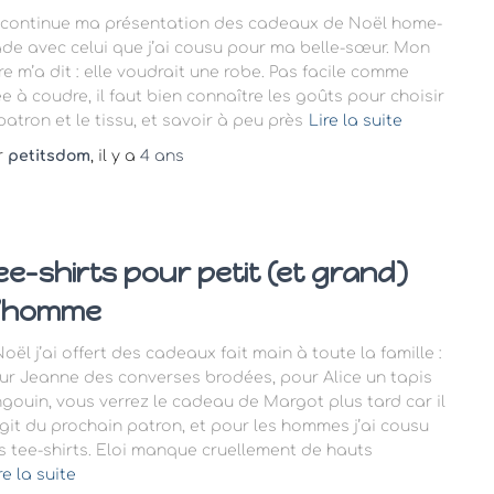
 continue ma présentation des cadeaux de Noël home-
de avec celui que j’ai cousu pour ma belle-sœur. Mon
re m’a dit : elle voudrait une robe. Pas facile comme
ée à coudre, il faut bien connaître les goûts pour choisir
patron et le tissu, et savoir à peu près
Lire la suite
r
petitsdom
, il y a
4 ans
ee-shirts pour petit (et grand)
’homme
oël j’ai offert des cadeaux fait main à toute la famille :
ur Jeanne des converses brodées, pour Alice un tapis
ngouin, vous verrez le cadeau de Margot plus tard car il
agit du prochain patron, et pour les hommes j’ai cousu
s tee-shirts. Eloi manque cruellement de hauts
re la suite