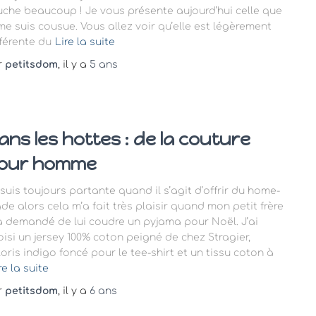
uche beaucoup ! Je vous présente aujourd’hui celle que
 me suis cousue. Vous allez voir qu’elle est légèrement
fférente du
Lire la suite
r
petitsdom
, il y a
5 ans
ans les hottes : de la couture
our homme
 suis toujours partante quand il s’agit d’offrir du home-
de alors cela m’a fait très plaisir quand mon petit frère
a demandé de lui coudre un pyjama pour Noël. J’ai
oisi un jersey 100% coton peigné de chez Stragier,
loris indigo foncé pour le tee-shirt et un tissu coton à
re la suite
r
petitsdom
, il y a
6 ans