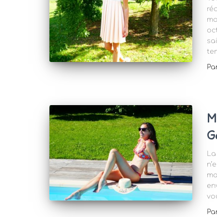
ré
mo
oc
sa
te
Pa
M
G
La
n’
ma
en
vou
Pa