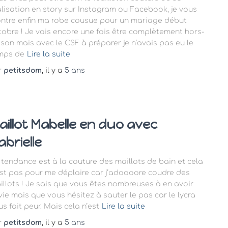
alisation en story sur Instagram ou Facebook, je vous
ntre enfin ma robe cousue pour un mariage début
tobre ! Je vais encore une fois être complètement hors-
ison mais avec le CSF à préparer je n’avais pas eu le
mps de
Lire la suite
r
petitsdom
, il y a
5 ans
aillot Mabelle en duo avec
abrielle
 tendance est à la couture des maillots de bain et cela
est pas pour me déplaire car j’adoooore coudre des
illots ! Je sais que vous êtes nombreuses à en avoir
vie mais que vous hésitez à sauter le pas car le lycra
s fait peur. Mais cela n’est
Lire la suite
r
petitsdom
, il y a
5 ans