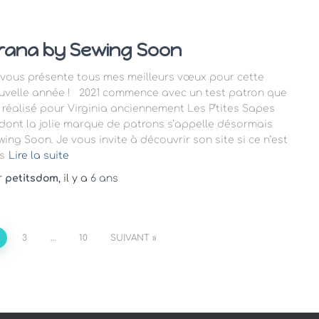
rana by Sewing Soon
 vous présente tous mes meilleurs vœux pour cette
uvelle année ! 2021 commence avec un test patron que
ai réalisé pour Virginia anciennement Les P’tites Sapes
 dont la jolie marque de patrons s’appelle désormais
wing Soon. Je vous invite à découvrir son site si ce n’est
s
Lire la suite
r
petitsdom
, il y a
6 ans
3
…
10
SUIVANT