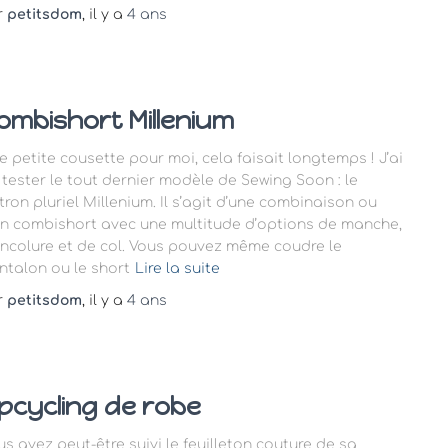
r
petitsdom
, il y a
4 ans
ombishort Millenium
e petite cousette pour moi, cela faisait longtemps ! J’ai
 tester le tout dernier modèle de Sewing Soon : le
tron pluriel Millenium. Il s’agit d’une combinaison ou
un combishort avec une multitude d’options de manche,
encolure et de col. Vous pouvez même coudre le
ntalon ou le short
Lire la suite
r
petitsdom
, il y a
4 ans
pcycling de robe
us avez peut-être suivi le feuilleton couture de sa