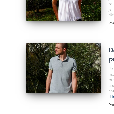
to
je
di
Pa
D
p
Je
ma
m’
ch
co
Li
Pa