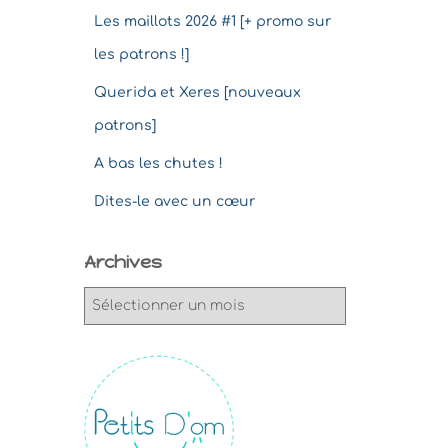
Les maillots 2026 #1 [+ promo sur
les patrons !]
Querida et Xeres [nouveaux
patrons]
A bas les chutes !
Dites-le avec un cœur
Archives
A
r
c
h
i
v
e