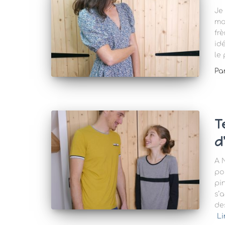
Je
ma
frè
id
le 
Pa
T
d
A N
po
pi
s’
de
Li