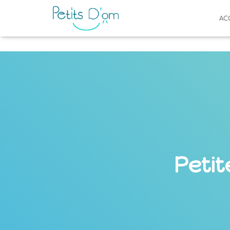
AC
Peti