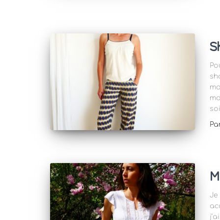
S
Po
sh
mo
moi
so
Pa
M
Je
ac
j’a