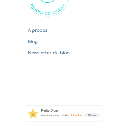
s
A propos
Blog
Newsletter du blog
Petits D'om
790 avis
évaluation du produit
4.96 / 5