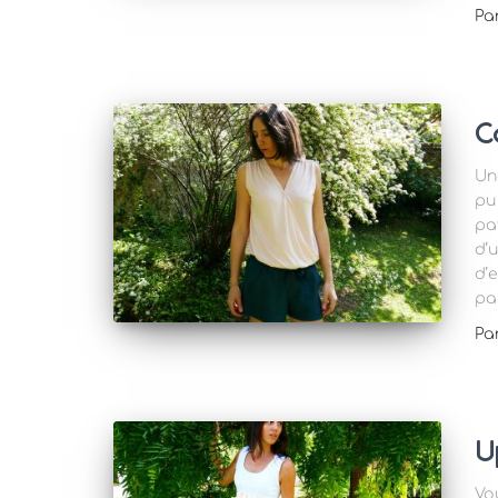
Pa
C
Un
pu
pa
d’
d’
pa
Pa
U
Vo