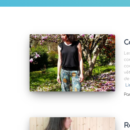
C
Le
co
co
vê
de
Li
Pa
R