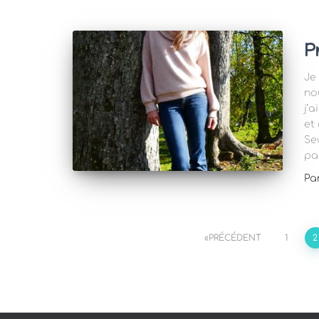
P
Je
no
j’
et
Se
pa
Pa
Pagination
PRÉCÉDENT
1
2
des