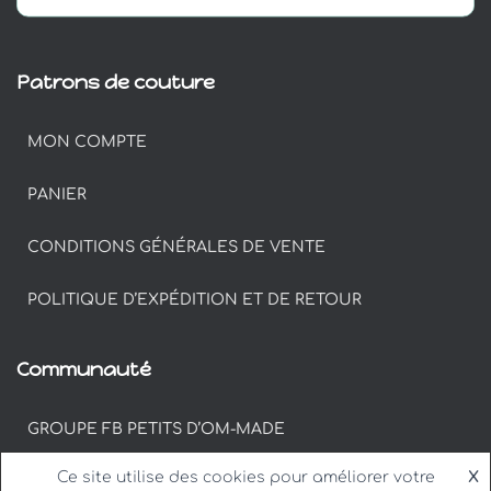
Patrons de couture
MON COMPTE
PANIER
CONDITIONS GÉNÉRALES DE VENTE
POLITIQUE D’EXPÉDITION ET DE RETOUR
Communauté
GROUPE FB PETITS D’OM-MADE
Ce site utilise des cookies pour améliorer votre
X
#PETITSDOM SUR INSTAGRAM