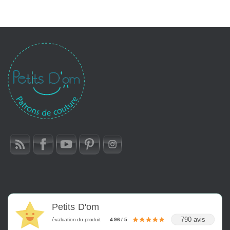
T
I
O
N
Petits D'om
790 avis
évaluation du produit
4.96 / 5