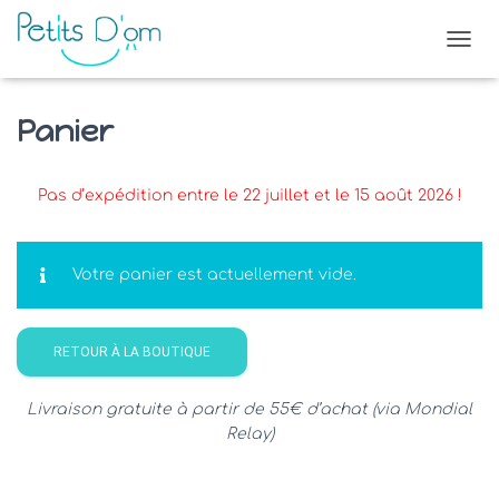
O
U
V
R
Panier
I
R
/
Pas d’expédition entre le 22 juillet et le 15 août 2026 !
F
E
R
M
Votre panier est actuellement vide.
E
R
L
A
RETOUR À LA BOUTIQUE
N
A
Livraison gratuite à partir de 55€ d’achat (via Mondial
V
Relay)
I
G
A