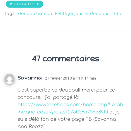
PETITS TUTORIELS
Tags:
doudou bateau
Petits joujous et doudous
tuto
47 commentaires
Savanna
· 27 février 2013 à 11 h 14 min
Il est superbe ce doudou!! merci pour ce
concours… j’ai partagé là:
https://www.facebook.com/home.php#!/sab
ine.andreozzi/posts/275056575958910
et je
suis déjà fan de votre page FB (Savanna
And-Reozzi)