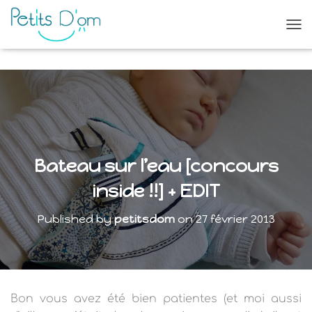
O
U
V
R
I
R
/
F
E
R
Bateau sur l’eau [concours
M
E
inside !!] + EDIT
R
L
Published by
petitsdom
on
27 février 2013
A
N
A
V
I
G
Bon vous avez été bien patientes (et moi aussi
A