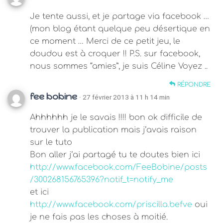
Je tente aussi, et je partage via facebook …
(mon blog étant quelque peu désertique en
ce moment … Merci de ce petit jeu, le
doudou est à croquer !! P.S. sur facebook,
nous sommes “amies”, je suis Céline Voyez ..
RÉPONDRE
fee bobine
· 27 février 2013 à 11 h 14 min
Ahhhhhh je le savais !!!! bon ok difficile de
trouver la publication mais j’avais raison
sur le tuto
Bon aller j’ai partagé tu te doutes bien ici
http://www.facebook.com/FeeBobine/posts
/300268156765396?notif_t=notify_me
et ici
http://www.facebook.com/priscilla.befve
oui
je ne fais pas les choses à moitié.