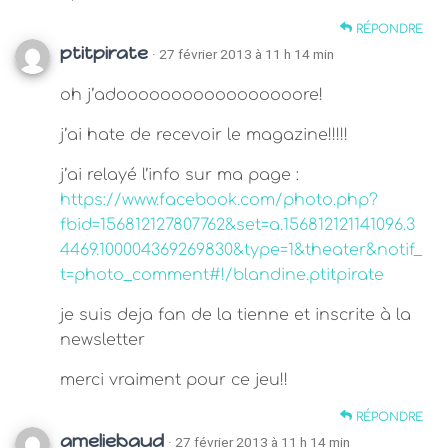
RÉPONDRE
ptitpirate
· 27 février 2013 à 11 h 14 min
oh j’adooooooooooooooooore!
j’ai hate de recevoir le magazine!!!!!
j’ai relayé l’info sur ma page :
https://www.facebook.com/photo.php?
fbid=156812127807762&set=a.156812121141096.3
4469.100004369269830&type=1&theater&notif_
t=photo_comment#!/blandine.ptitpirate
je suis deja fan de la tienne et inscrite à la
newsletter
merci vraiment pour ce jeu!!
RÉPONDRE
ameliebaud
· 27 février 2013 à 11 h 14 min