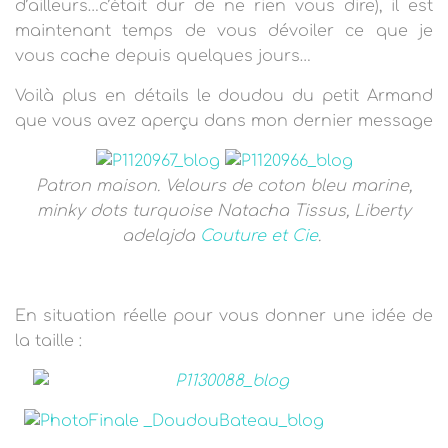
T
d’ailleurs…c’était dur de ne rien vous dire), il est
I
maintenant temps de vous dévoiler ce que je
O
vous cache depuis quelques jours…
N
Voilà plus en détails le doudou du petit Armand
que vous avez aperçu dans mon dernier message
Patron maison. Velours de coton bleu marine,
minky dots turquoise Natacha Tissus, Liberty
adelajda
Couture et Cie
.
En situation réelle pour vous donner une idée de
la taille :