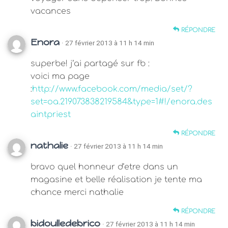
vacances
RÉPONDRE
Enora
· 27 février 2013 à 11 h 14 min
superbe! j’ai partagé sur fb :
voici ma page
:
http://www.facebook.com/media/set/?
set=oa.219073838219584&type=1#!/enora.des
aintpriest
RÉPONDRE
nathalie
· 27 février 2013 à 11 h 14 min
bravo quel honneur d’etre dans un
magasine et belle réalisation je tente ma
chance merci nathalie
RÉPONDRE
bidoulledebrico
· 27 février 2013 à 11 h 14 min