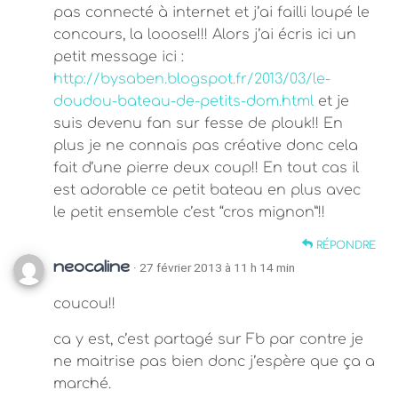
pas connecté à internet et j’ai failli loupé le
concours, la looose!!! Alors j’ai écris ici un
petit message ici :
http://bysaben.blogspot.fr/2013/03/le-
doudou-bateau-de-petits-dom.html
et je
suis devenu fan sur fesse de plouk!! En
plus je ne connais pas créative donc cela
fait d’une pierre deux coup!! En tout cas il
est adorable ce petit bateau en plus avec
le petit ensemble c’est “cros mignon”!!
RÉPONDRE
neocaline
· 27 février 2013 à 11 h 14 min
coucou!!
ca y est, c’est partagé sur Fb par contre je
ne maitrise pas bien donc j’espère que ça a
marché.