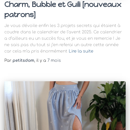
Charm, Bubble et Guili [nouveaux
patrons]
Je vous dévoile enfin les 3 projets secrets qui étaient à
coudre dans le calendrier de l’avent 2025. Ce calendrier
a d’ailleurs eu un succès fou, et je vous en remercie ! Je
ne sais pas du tout si j’en referai un autre cette année
car cela m’a pris énormément
Lire la suite
Par
petitsdom
, il y a
7 mois