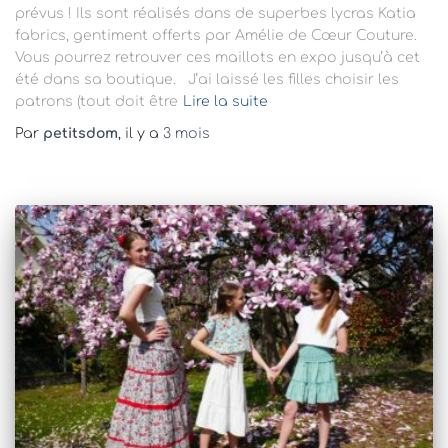
prévus ! Ils sont réalisés dans de superbes lycras Katia
fabrics, gentiment offerts par Amélie de Cœur Couture.
Vous pourrez retrouver ces maillots en expo jusqu’à cet
été dans sa boutique. J’ai laissé les filles choisir les
patrons (tout doit être
Lire la suite
Par
petitsdom
, il y a
3 mois