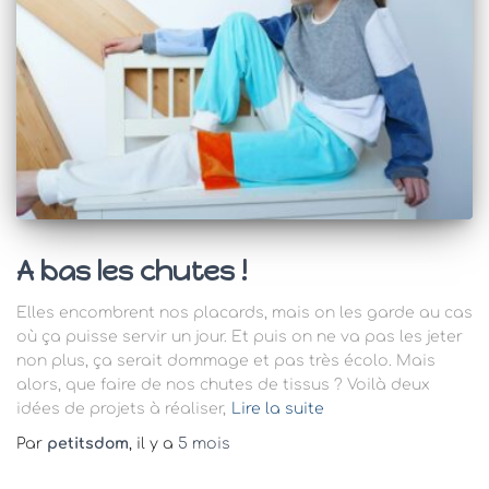
A bas les chutes !
Elles encombrent nos placards, mais on les garde au cas
où ça puisse servir un jour. Et puis on ne va pas les jeter
non plus, ça serait dommage et pas très écolo. Mais
alors, que faire de nos chutes de tissus ? Voilà deux
idées de projets à réaliser,
Lire la suite
Par
petitsdom
, il y a
5 mois