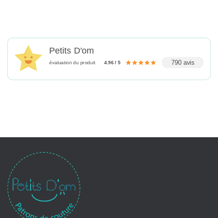
Petits D'om
790 avis
évaluation du produit
4.96 / 5