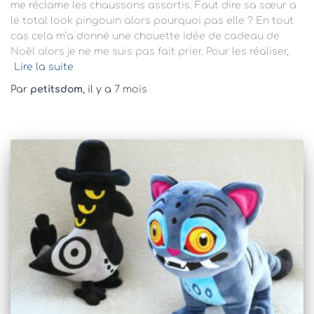
me réclame les chaussons assortis. Faut dire sa sœur a
le total look pingouin alors pourquoi pas elle ? En tout
cas cela m’a donné une chouette idée de cadeau de
Noël alors je ne me suis pas fait prier. Pour les réaliser,
Lire la suite
Par
petitsdom
, il y a
7 mois