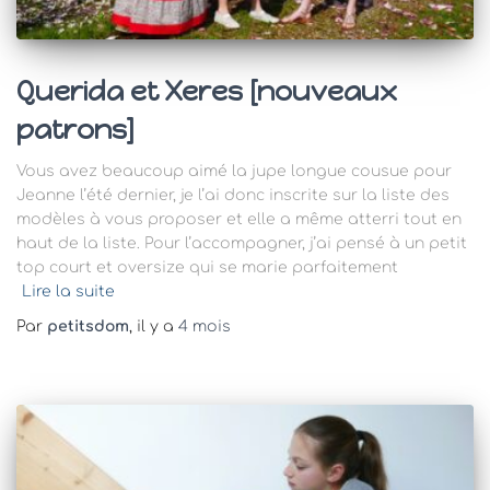
Querida et Xeres [nouveaux
patrons]
Vous avez beaucoup aimé la jupe longue cousue pour
Jeanne l’été dernier, je l’ai donc inscrite sur la liste des
modèles à vous proposer et elle a même atterri tout en
haut de la liste. Pour l’accompagner, j’ai pensé à un petit
top court et oversize qui se marie parfaitement
Lire la suite
Par
petitsdom
, il y a
4 mois