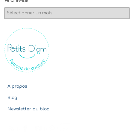
A
r
c
h
i
v
e
s
A propos
Blog
Newsletter du blog