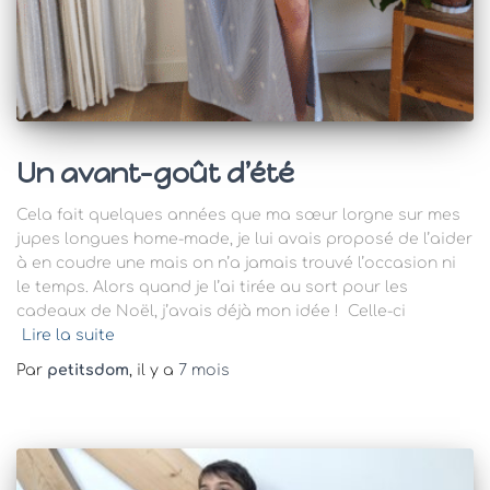
Un avant-goût d’été
Cela fait quelques années que ma sœur lorgne sur mes
jupes longues home-made, je lui avais proposé de l’aider
à en coudre une mais on n’a jamais trouvé l’occasion ni
le temps. Alors quand je l’ai tirée au sort pour les
cadeaux de Noël, j’avais déjà mon idée ! Celle-ci
Lire la suite
Par
petitsdom
, il y a
7 mois