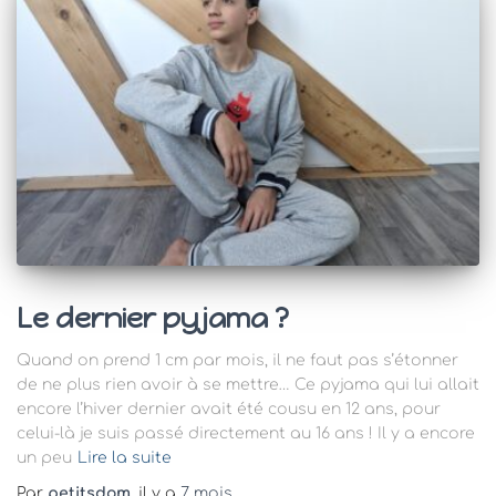
Le dernier pyjama ?
Quand on prend 1 cm par mois, il ne faut pas s’étonner
de ne plus rien avoir à se mettre… Ce pyjama qui lui allait
encore l’hiver dernier avait été cousu en 12 ans, pour
celui-là je suis passé directement au 16 ans ! Il y a encore
un peu
Lire la suite
Par
petitsdom
, il y a
7 mois