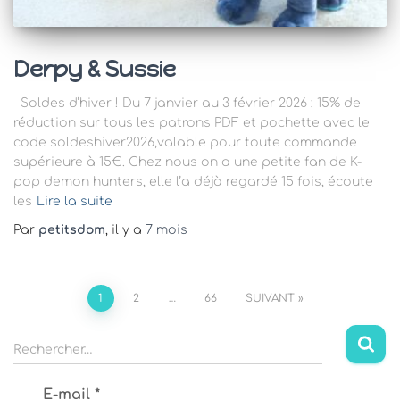
Derpy & Sussie
Soldes d’hiver ! Du 7 janvier au 3 février 2026 : 15% de
réduction sur tous les patrons PDF et pochette avec le
code soldeshiver2026,valable pour toute commande
supérieure à 15€. Chez nous on a une petite fan de K-
pop demon hunters, elle l’a déjà regardé 15 fois, écoute
les
Lire la suite
Par
petitsdom
, il y a
7 mois
Pagination
1
2
…
66
SUIVANT
des
R
Rechercher…
e
publications
c
E-mail
*