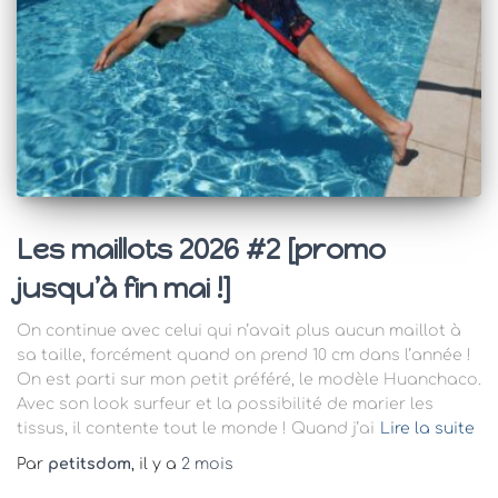
Les maillots 2026 #2 [promo
jusqu’à fin mai !]
On continue avec celui qui n’avait plus aucun maillot à
sa taille, forcément quand on prend 10 cm dans l’année !
On est parti sur mon petit préféré, le modèle Huanchaco.
Avec son look surfeur et la possibilité de marier les
tissus, il contente tout le monde ! Quand j’ai
Lire la suite
Par
petitsdom
, il y a
2 mois