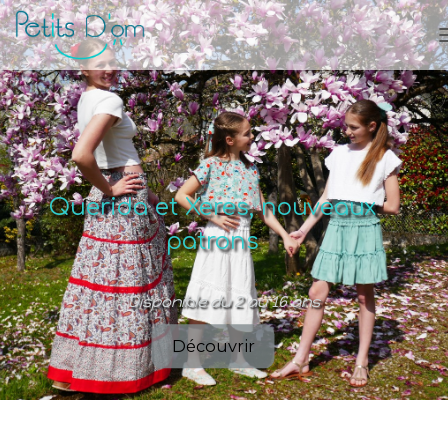
Querida et Xeres, nouveaux
patrons
Disponible du 2 au 16 ans
Découvrir