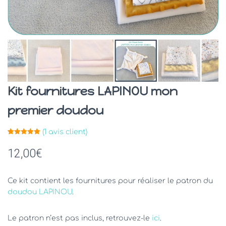
Kit fournitures LAPINOU mon
premier doudou
(
1
avis client)
Noté
1
5.00
sur 5
12,00
€
basé sur
notation
client
Ce kit contient les fournitures pour réaliser le patron du
doudou LAPINOU
.
Le patron n’est pas inclus, retrouvez-le
ici
.