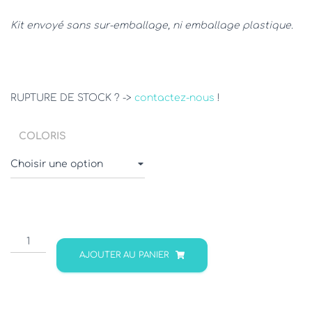
Kit envoyé sans sur-emballage, ni emballage plastique.
RUPTURE DE STOCK ? ->
contactez-nous
!
COLORIS
quantité
de
AJOUTER AU PANIER
Kit
fournitures
LAPINOU