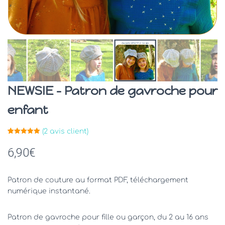
NEWSIE – Patron de gavroche pour
enfant
(
2
avis client)
Noté
2
5.00
sur 5
6,90
€
basé sur
notations
client
Patron de couture au format PDF, téléchargement
numérique instantané.
Patron de gavroche pour fille ou garçon, du 2 au 16 ans