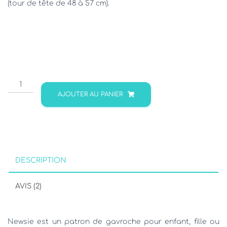
(tour de tête de 48 à 57 cm).
quantité
de
AJOUTER AU PANIER
NEWSIE
-
Patron
de
gavroche
pour
DESCRIPTION
enfant
AVIS (2)
Newsie est un patron de gavroche pour enfant, fille ou