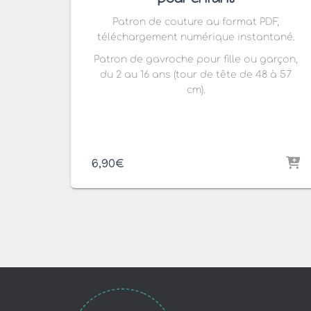
Patron de couture au format PDF,
téléchargement numérique instantané.
Patron de gavroche pour fille ou garçon,
du 2 au 16 ans (tour de tête de 48 à 57
cm).
6,90
€