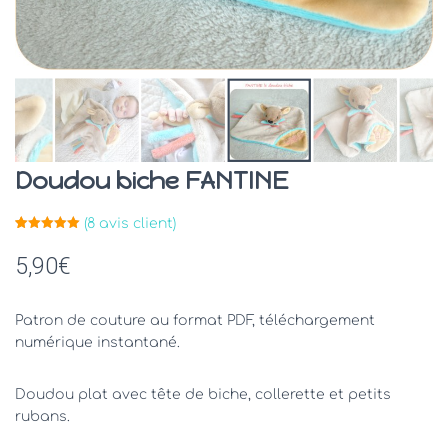
Doudou biche FANTINE
(
8
avis client)
Noté
8
5.00
sur 5
5,90
€
basé sur
notations
client
Patron de couture au format PDF, téléchargement
numérique instantané.
Doudou plat avec tête de biche, collerette et petits
rubans.