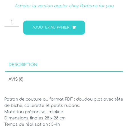
Acheter la version papier chez Patterns for you
quantité
de
AJOUTER AU PANIER
Doudou
biche
FANTINE
DESCRIPTION
AVIS (8)
Patron de couture au format PDF : doudou plat avec tête
de biche, collerette et petits rubans.
Matériau préconisé : minkee
Dimensions finales 28 x 28 cm
Temps de réalisation : 3-4h