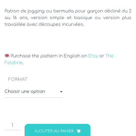
à
Patron de jogging ou bermuda pour garçon décliné du 2
au 16 ans, version simple et basique ou version plus
16,90€
travaillée avec découpes incurvées.
Purchase the pattern in English on
Etsy
or
The
Foldline
.
FORMAT
quantité
de
AJOUTER AU PANIER