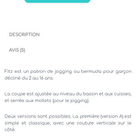
FITZ
-
patron
jogging
ou
bermuda
DESCRIPTION
garçon
du
AVIS (5)
2
au
16
Fitz est un patron de jogging ou bermuda pour garçon
ans
décliné du 2 au 16 ans.
La coupe est ajustée au niveau du bassin et aux cuisses,
et serrée aux mollets (pour le jogging).
Deux versions sont possibles. La première (version A) est
simple et classique, avec une couture verticale sur le
côté.