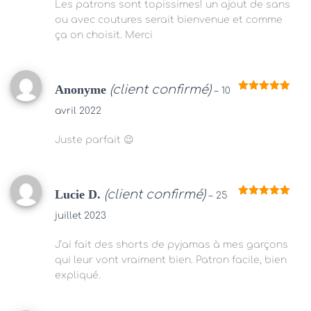
Les patrons sont topissimes! un ajout de sans
ou avec coutures serait bienvenue et comme
ça on choisit. Merci
Anonyme
(client confirmé)
–
10
Note
5
sur
5
avril 2022
Juste parfait 😉
Lucie D.
(client confirmé)
–
25
Note
5
sur
5
juillet 2023
J’ai fait des shorts de pyjamas à mes garçons
qui leur vont vraiment bien. Patron facile, bien
expliqué.