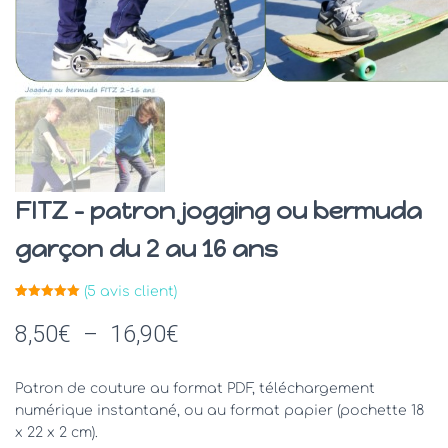
FITZ – patron jogging ou bermuda
garçon du 2 au 16 ans
(
5
avis client)
Noté
5
5.00
sur 5
Plage
8,50
€
–
16,90
€
basé sur
notations
client
de
Patron de couture au format PDF, téléchargement
prix :
numérique instantané, ou au format papier (pochette 18
x 22 x 2 cm).
8,50€