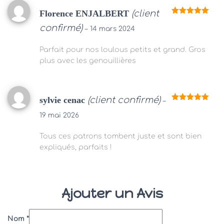
Florence ENJALBERT
(client
Note
5
sur
confirmé)
5
–
14 mars 2024
Parfait pour nos loulous petits et grand. Gros
plus avec les genouillières
sylvie cenac
(client confirmé)
–
Note
5
sur
5
19 mai 2026
Tous ces patrons tombent juste et sont bien
expliqués, parfaits !
Ajouter un Avis
Nom
*