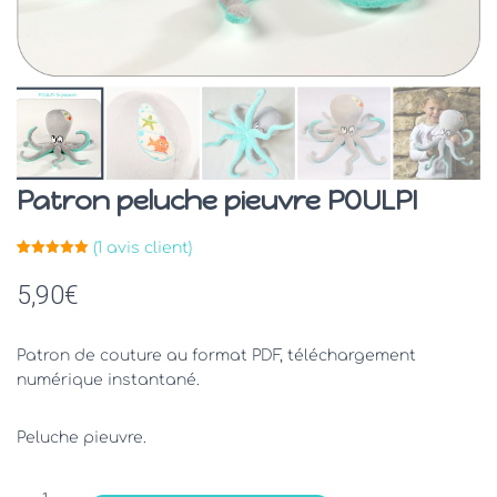
Patron peluche pieuvre POULPI
(
1
avis client)
Noté
1
5.00
sur 5
5,90
€
basé sur
notation
client
Patron de couture au format PDF, téléchargement
numérique instantané.
Peluche pieuvre.
quantité