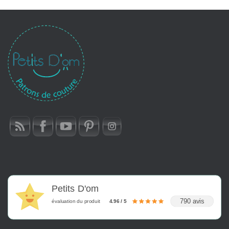
Petits D'om
790 avis
évaluation du produit
4.96 / 5