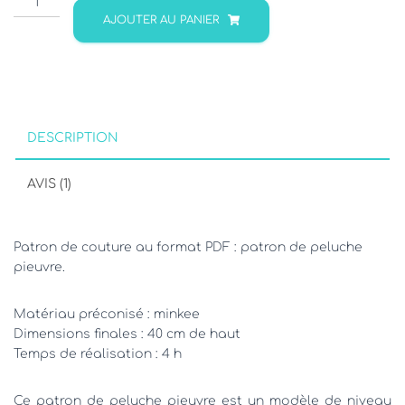
de
AJOUTER AU PANIER
Patron
peluche
pieuvre
POULPI
DESCRIPTION
AVIS (1)
Patron de couture au format PDF : patron de peluche
pieuvre.
Matériau préconisé : minkee
Dimensions finales : 40 cm de haut
Temps de réalisation : 4 h
Ce patron de peluche pieuvre est un modèle de niveau