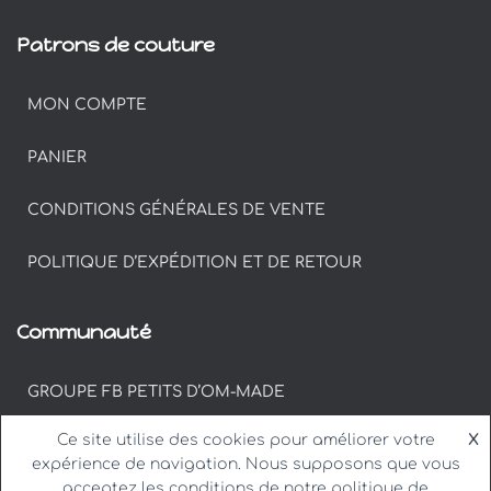
Patrons de couture
MON COMPTE
PANIER
CONDITIONS GÉNÉRALES DE VENTE
POLITIQUE D’EXPÉDITION ET DE RETOUR
Communauté
GROUPE FB PETITS D’OM-MADE
Ce site utilise des cookies pour améliorer votre
X
#PETITSDOM SUR INSTAGRAM
expérience de navigation. Nous supposons que vous
acceptez les conditions de notre politique de