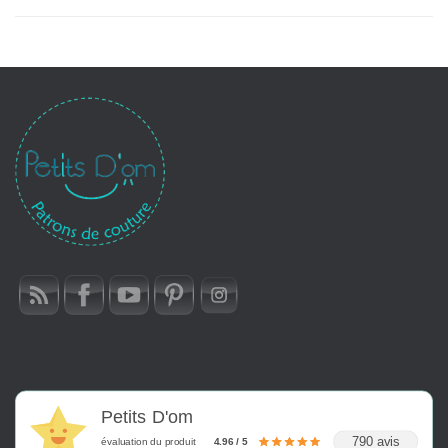
Petits D'om
790 avis
évaluation du produit
4.96 / 5