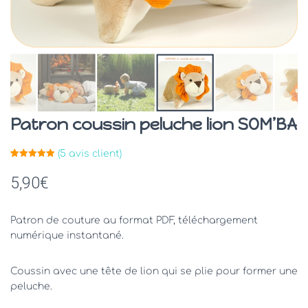
Patron coussin peluche lion SOM’BA
(
5
avis client)
Noté
5
5.00
sur 5
5,90
€
basé sur
notations
client
Patron de couture au format PDF, téléchargement
numérique instantané.
Coussin avec une tête de lion qui se plie pour former une
peluche.