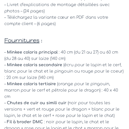
– Livret d’explications de montage détaillées avec
photos – (24 pages)
– Téléchargez la variante cœur en PDF dans votre
compte client – (6 pages)
Fournitures
:
–
Minkee coloris principal
: 40 cm (du 21 au 27) ou 60 cm
(du 28 au 40) sur laize (140 cm)
–
Minkee coloris secondaire
(écru pour le lapin et le cerf,
blanc pour le chat et le pingouin ou rouge pour le coeur)
: 20 cm sur laize (140 cm)
–
Minkee coloris tertiaire
(orange pour le pingouin,
marron pour le cerf et pétrole pour le dragon) : 40 x 40
cm
–
Chutes de cuir ou simili cuir
(noir pour toutes les
versions + vert et rouge pour le dragon + blanc pour le
lapin, le chat et le cerf + rose pour le lapin et le chat)
–
Fil à broder DMC
: noir pour le lapin, le chat et le
dragon + rose pour le lapin et le chat + marron pour le