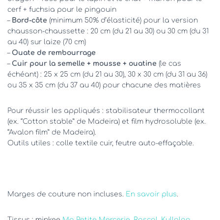
cerf + fuchsia pour le pingouin
–
Bord-côte
(minimum 50% d’élasticité) pour la version
chausson-chaussette : 20 cm (du 21 au 30) ou 30 cm (du 31
au 40) sur laize (70 cm)
–
Ouate de rembourrage
–
Cuir pour la semelle + mousse + ouatine
(le cas
échéant) : 25 x 25 cm (du 21 au 30), 30 x 30 cm (du 31 au 36)
ou 35 x 35 cm (du 37 au 40) pour chacune des matières
Pour réussir les appliqués : stabilisateur thermocollant
(ex. “Cotton stable” de Madeira) et film hydrosoluble (ex.
“Avalon film” de Madeira).
Outils utiles : colle textile cuir, feutre auto-effaçable.
Marges de couture non incluses.
En savoir plus
.
Tissus : minkee
Ma Petite Mercerie
,
Rascol
,
Kullaloo
,