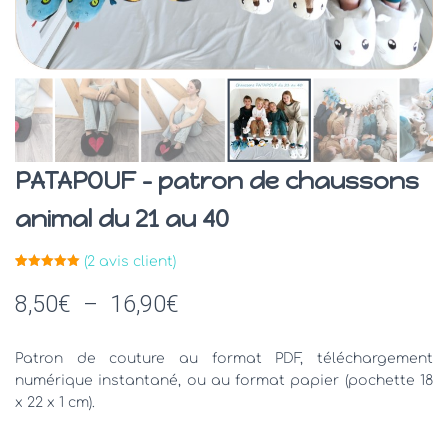
PATAPOUF – patron de chaussons
animal du 21 au 40
(
2
avis client)
Noté
2
5.00
sur 5
Plage
8,50
€
–
16,90
€
basé sur
notations
client
de
Patron de couture au format PDF, téléchargement
prix :
numérique instantané, ou au format papier (pochette 18
x 22 x 1 cm).
8,50€