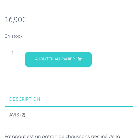
16,90
€
En stock
quantité
de
AJOUTER AU PANIER
PATAPOUF
-
patron
de
chaussons
animal
DESCRIPTION
du
21
AVIS (2)
au
40
Patapouf est un patron de chaussons décliné de la