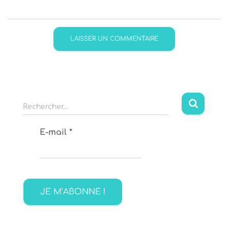
R
Rechercher…
e
c
E-mail
*
h
e
r
c
h
e
r
: