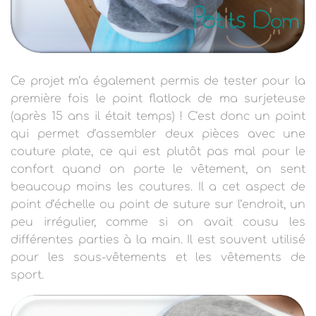
Ce projet m’a également permis de tester pour la
première fois le point flatlock de ma surjeteuse
(après 15 ans il était temps) ! C’est donc un point
qui permet d’assembler deux pièces avec une
couture plate, ce qui est plutôt pas mal pour le
confort quand on porte le vêtement, on sent
beaucoup moins les coutures. Il a cet aspect de
point d’échelle ou point de suture sur l’endroit, un
peu irrégulier, comme si on avait cousu les
différentes parties à la main. Il est souvent utilisé
pour les sous-vêtements et les vêtements de
sport.