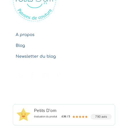
s
A propos
Blog
Newsletter du blog
Petits D'om
790 avis
évaluation du produit
4.96 / 5