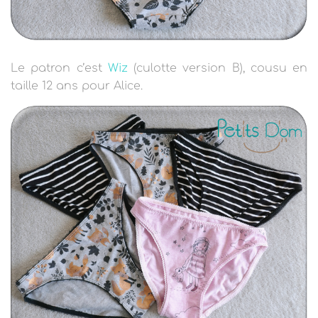
Le patron c’est
Wiz
(culotte version B), cousu en
taille 12 ans pour Alice.