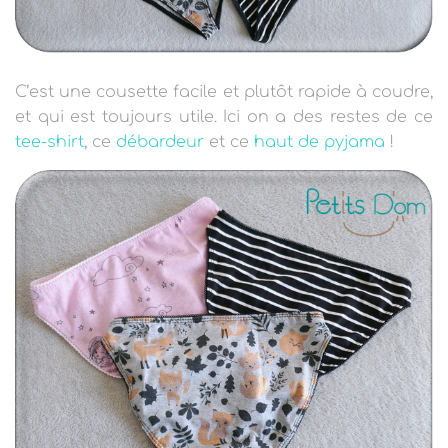
C’est une cousette facile et plutôt rapide à coudre,
et qui est toujours utile. Ici on a des restes de ce
tee-shirt
, ce
débardeur
et ce
haut de pyjama
!