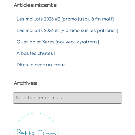
Articles récents
Les maillots 2026 #2 [promo jusqu’à fin mai !]
Les maillots 2026 #1 [+ promo sur les patrons !]
Querida et Xeres [nouveaux patrons]
A bas les chutes !
Dites-le avec un cœur
Archives
A
r
c
h
i
v
e