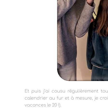
Et puis j’ai cousu régulièrement to
calendrier au fur et à mesure, je croi
vacances le 20 !).