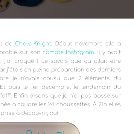
ail de
Choly Knight
. Début novembre elle a
rable sur son
compte Instagram
. Il y avait
 j’ai craqué ! Je savais que ça allait être
ar j’étais en pleine préparation des derniers
mbre je n’avais cousu que 2 éléments du
… Et puis le 1er décembre, le lendemain du
“off”. Enfin disons que je n’ai pas bossé sur
rnée à coudre les 24 chaussettes. À 21h elles
prise à découvrir, ouf !