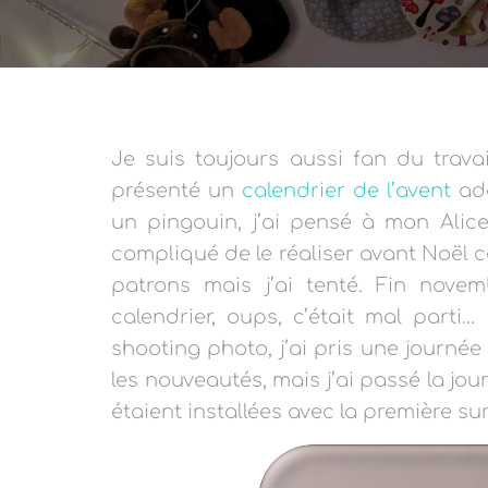
Je suis toujours aussi fan du trav
présenté un
calendrier de l’avent
ado
un pingouin, j’ai pensé à mon Alice,
compliqué de le réaliser avant Noël c
patrons mais j’ai tenté. Fin nove
calendrier, oups, c’était mal parti
shooting photo, j’ai pris une journée 
les nouveautés, mais j’ai passé la jou
étaient installées avec la première sur