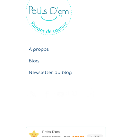
v
e
s
A propos
Blog
Newsletter du blog
Petits D'om
790 avis
évaluation du produit
4.96 / 5