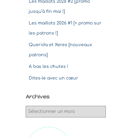
Les maillots 2026 #2 [promo
jusqu’à fin mai !]
Les maillots 2026 #1 [+ promo sur
les patrons !]
Querida et Xeres [nouveaux
patrons]
A bas les chutes !
Dites-le avec un cœur
Archives
A
r
c
h
i