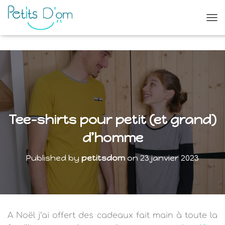
O
U
V
R
I
R
/
F
E
R
Tee-shirts pour petit (et grand)
M
E
d’homme
R
L
Published by
petitsdom
on
23 janvier 2023
A
N
A
V
I
G
A Noël j’ai offert des cadeaux fait main à toute la
A