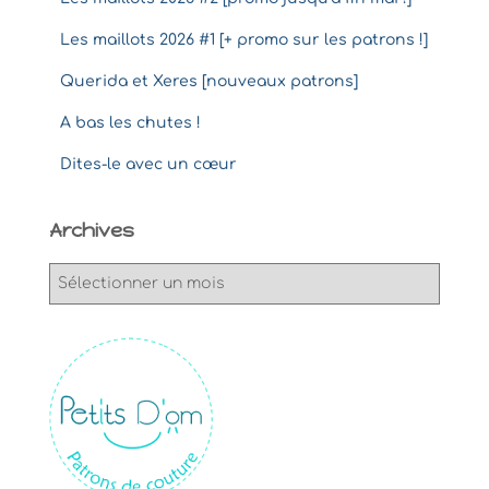
Les maillots 2026 #1 [+ promo sur les patrons !]
Querida et Xeres [nouveaux patrons]
A bas les chutes !
Dites-le avec un cœur
Archives
A
r
c
h
i
v
e
s