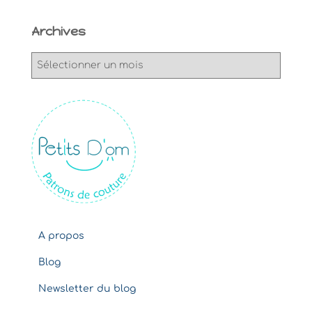
Archives
A
r
c
h
i
v
e
s
A propos
Blog
Newsletter du blog