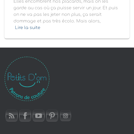
Elles encombrent nos placards, mais on les
garde au cas où ça puisse servir un jour. Et puis
on ne va pas les jeter non plus, ça serait
dommage et pas très écolo. Mais alors,
Lire la suite