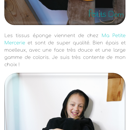
Les tissus éponge viennent de chez
Ma Petite
Mercerie
et sont de super qualité. Bien épais et
moelleux, avec une face très douce et une large
gamme de coloris. Je suis très contente de mon
choix !