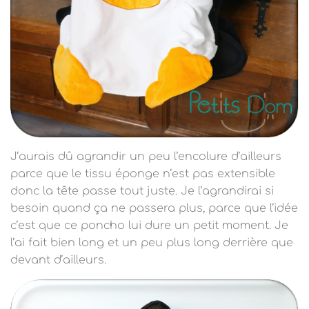
J’aurais dû agrandir un peu l’encolure d’ailleurs
parce que le tissu éponge n’est pas extensible
donc la tête passe tout juste. Je l’agrandirai si
besoin quand ça ne passera plus, parce que l’idée
c’est que ce poncho lui dure un petit moment. Je
l’ai fait bien long et un peu plus long derrière que
devant d’ailleurs.