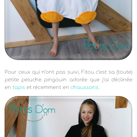
Pour ceux qui n’ont pas suivi, Fitou c’est sa (toute)
petite peluche pingouin adorée que j’ai déclinée
en
tapis
et récemment en
chaussons
.