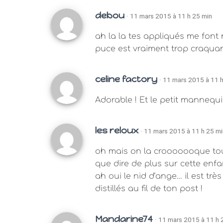
debou
· 11 mars 2015 à 11 h 25 min
ah la la tes appliqués me font mo
puce est vraiment trop craquan
celine factory
· 11 mars 2015 à 11 
Adorable ! Et le petit mannequ
les reloux
· 11 mars 2015 à 11 h 25 mi
oh mais on la crooooooque tout
que dire de plus sur cette enfan
ah oui le nid d’ange… il est trè
distillés au fil de ton post !
Mandarine74
· 11 mars 2015 à 11 h 