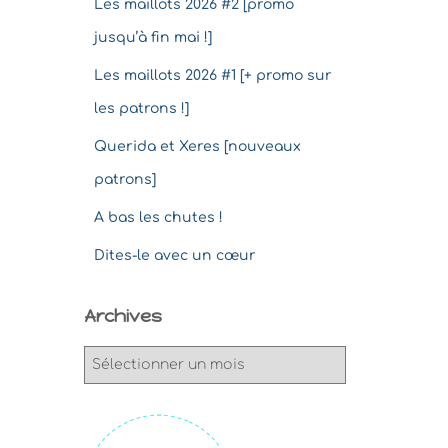
Les maillots 2026 #2 [promo
jusqu’à fin mai !]
Les maillots 2026 #1 [+ promo sur
les patrons !]
Querida et Xeres [nouveaux
patrons]
A bas les chutes !
Dites-le avec un cœur
Archives
A
r
c
h
i