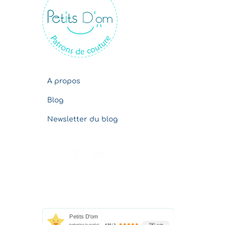
v
e
s
A propos
Blog
Newsletter du blog
Petits D'om
790 avis
évaluation du produit
4.96 / 5