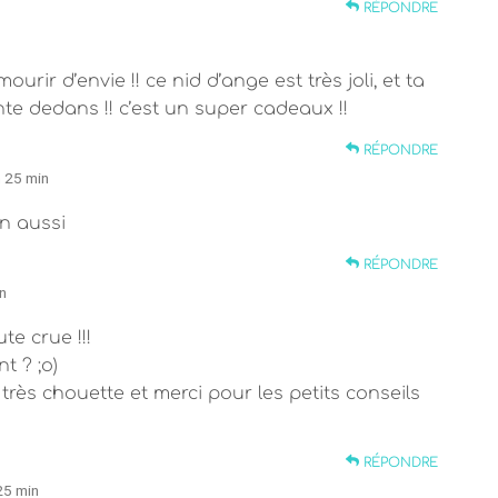
RÉPONDRE
urir d’envie !! ce nid d’ange est très joli, et ta
te dedans !! c’est un super cadeaux !!
RÉPONDRE
h 25 min
in aussi
RÉPONDRE
n
e crue !!!
t ? ;o)
s très chouette et merci pour les petits conseils
RÉPONDRE
25 min