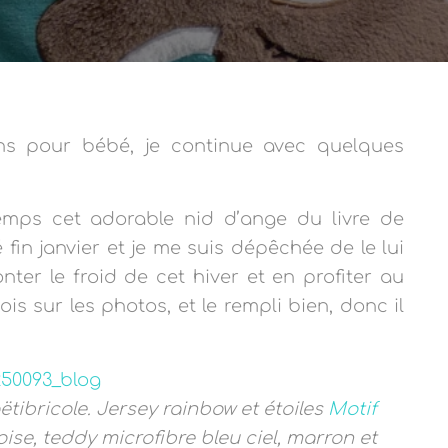
ons pour bébé, je continue avec quelques
temps cet adorable nid d’ange du livre de
é fin janvier et je me suis dépêchée de le lui
nter le froid de cet hiver et en profiter au
 sur les photos, et le rempli bien, donc il
tibricole. Jersey rainbow et étoiles
Motif
ise, teddy microfibre bleu ciel, marron et