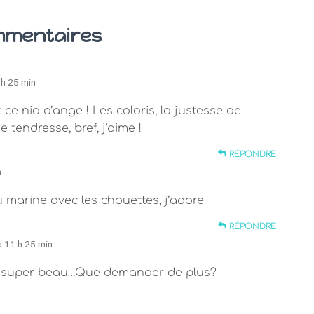
mmentaires
 h 25 min
e nid d’ange ! Les coloris, la justesse de
e tendresse, bref, j’aime !
RÉPONDRE
n
eu marine avec les chouettes, j’adore
RÉPONDRE
à 11 h 25 min
l est super beau…Que demander de plus?