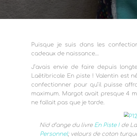
Puisque je suis dans les confecti
cadeaux de naissance…
J’avais envie de faire depuis long
Laëtibricole En piste ! Valentin est n
confectionner pour qu’il puisse affro
maximum. Margot avait presque 4 mois
ne fallait pas que je tarde.
Nid d’ange du livre
En Piste !
de Laë
Personnel
; velours de coton turquo