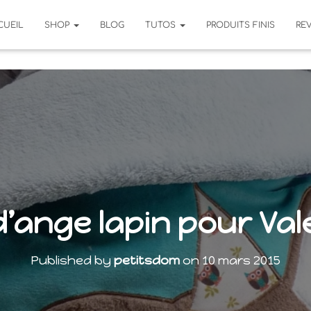
CUEIL
SHOP
BLOG
TUTOS
PRODUITS FINIS
RE
d’ange lapin pour Val
Published by
petitsdom
on
10 mars 2015