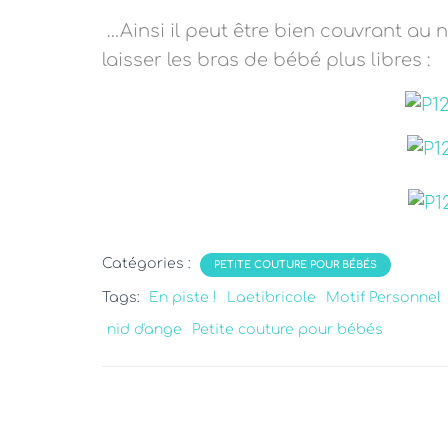
…
Ainsi il
peut être bien couvrant au n
laisser les bras de bébé plus libres :
Catégories :
PETITE COUTURE POUR BÉBÉS
Tags:
En piste !
Laetibricole
Motif Personnel
nid d'ange
Petite couture pour bébés