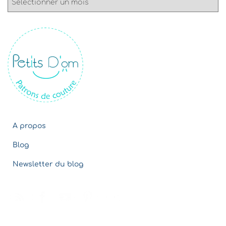
r
c
h
i
v
e
s
A propos
Blog
Newsletter du blog