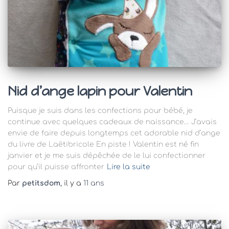
Nid d’ange lapin pour Valentin
Puisque je suis dans les confections pour bébé, je
continue avec quelques cadeaux de naissance… J’avais
envie de faire depuis longtemps cet adorable nid d’ange
du livre de Laëtibricole En piste ! Valentin est né fin
janvier et je me suis dépêchée de le lui confectionner
pour qu’il puisse affronter
Lire la suite
Par
petitsdom
, il y a
11 ans