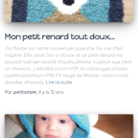
Mon petit renard tout doux…
J’ai flashé sur cette couverture quand je l’ai vue chez
Virginie. Elle avait l’air si douce et ce petit renard me
plaisait bien (en réalité d’après phildar il parait que c’est
un chamois…). Modèle tricot n°29 du catalogue phildar
layette/pitchoun n°96. Fil neige de Phildar : coloris nuit,
danube, chamois,
Lire la suite
Par
petitsdom
, il y a
12 ans