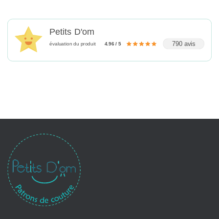
Petits D'om
790 avis
évaluation du produit
4.96 / 5