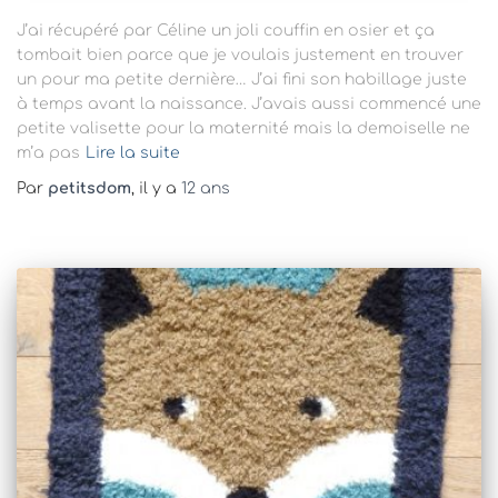
J’ai récupéré par Céline un joli couffin en osier et ça
tombait bien parce que je voulais justement en trouver
un pour ma petite dernière… J’ai fini son habillage juste
à temps avant la naissance. J’avais aussi commencé une
petite valisette pour la maternité mais la demoiselle ne
m’a pas
Lire la suite
Par
petitsdom
, il y a
12 ans