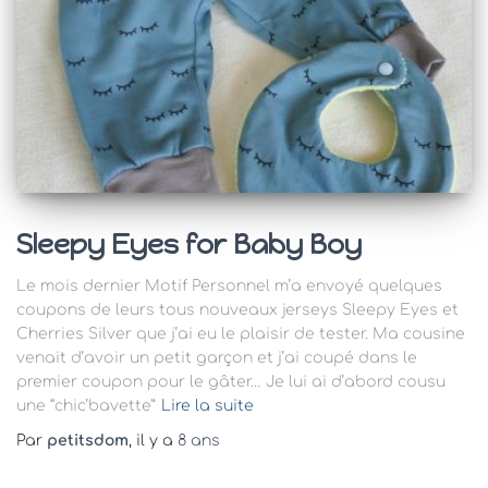
Sleepy Eyes for Baby Boy
Le mois dernier Motif Personnel m’a envoyé quelques
coupons de leurs tous nouveaux jerseys Sleepy Eyes et
Cherries Silver que j’ai eu le plaisir de tester. Ma cousine
venait d’avoir un petit garçon et j’ai coupé dans le
premier coupon pour le gâter… Je lui ai d’abord cousu
une “chic’bavette”
Lire la suite
Par
petitsdom
, il y a
8 ans