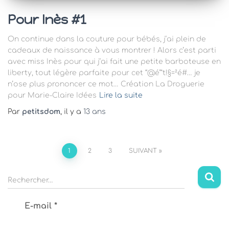
Pour Inès #1
On continue dans la couture pour bébés, j’ai plein de
cadeaux de naissance à vous montrer ! Alors c’est parti
avec miss Inès pour qui j’ai fait une petite barboteuse en
liberty, tout légère parfaite pour cet “@é’”t!§=²é#… je
n’ose plus prononcer ce mot… Création La Droguerie
pour Marie-Claire Idées
Lire la suite
Par
petitsdom
, il y a
13 ans
Pagination
1
2
3
SUIVANT
des
R
Rechercher…
e
publications
c
E-mail
*
h
e