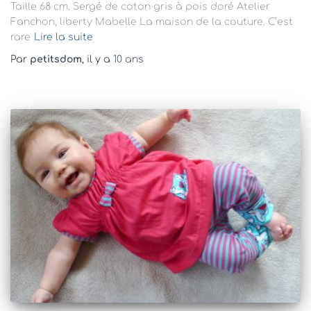
Taille 68 cm. Sergé de coton gris à pois doré Atelier
Fanchon, liberty Mabelle La maison de la couture. C’est
rare
Lire la suite
Par
petitsdom
, il y a
10 ans