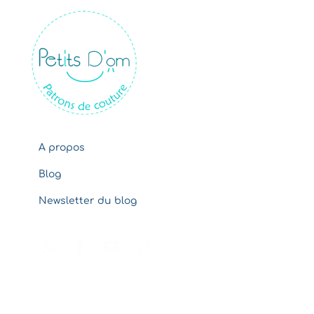
c
h
i
v
e
s
A propos
Blog
Newsletter du blog