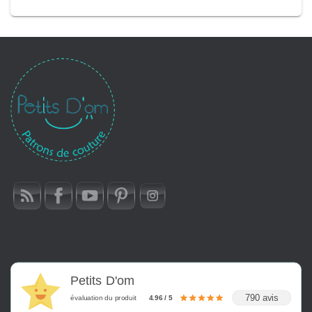
Petits D'om
790 avis
évaluation du produit
4.96 / 5