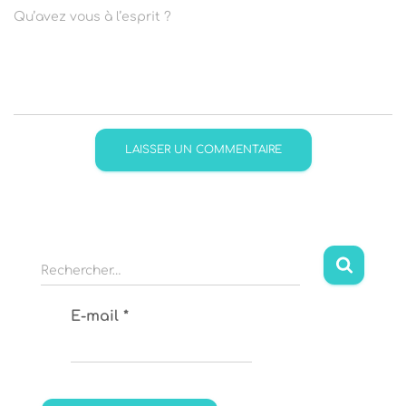
Qu’avez vous à l’esprit ?
R
Rechercher…
e
c
E-mail
*
h
e
r
c
h