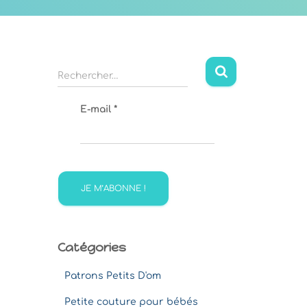
R
Rechercher…
e
c
E-mail
*
h
e
r
c
h
e
r
:
Catégories
Patrons Petits D'om
Petite couture pour bébés