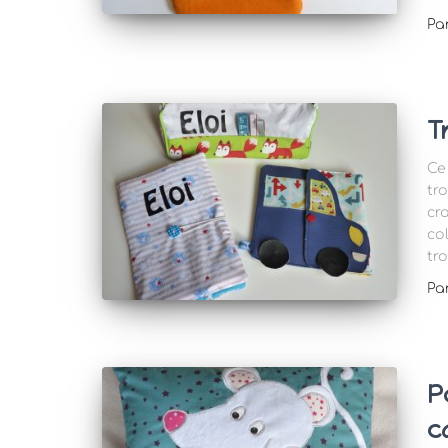
Pa
T
Ce
tr
cr
co
tr
Pa
P
c