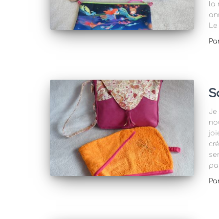
la
an
Le
Pa
S
Je
no
jo
cr
se
pa
Pa