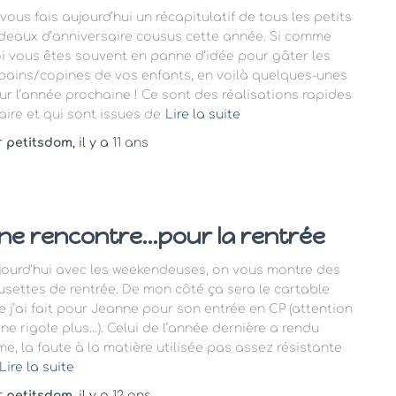
vous fais aujourd’hui un récapitulatif de tous les petits
deaux d’anniversaire cousus cette année. Si comme
i vous êtes souvent en panne d’idée pour gâter les
pains/copines de vos enfants, en voilà quelques-unes
ur l’année prochaine ! Ce sont des réalisations rapides
aire et qui sont issues de
Lire la suite
r
petitsdom
, il y a
11 ans
ne rencontre…pour la rentrée
jourd’hui avec les weekendeuses, on vous montre des
usettes de rentrée. De mon côté ça sera le cartable
e j’ai fait pour Jeanne pour son entrée en CP (attention
 ne rigole plus…). Celui de l’année dernière a rendu
âme, la faute à la matière utilisée pas assez résistante
Lire la suite
r
petitsdom
, il y a
12 ans