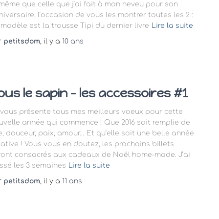
 même que celle que j’ai fait à mon neveu pour son
niversaire, l’occasion de vous les montrer toutes les 2 :
 modèle est la trousse Tipi du dernier livre
Lire la suite
r
petitsdom
, il y a
10 ans
ous le sapin – les accessoires #1
 vous présente tous mes meilleurs voeux pour cette
uvelle année qui commence ! Que 2016 soit remplie de
ie, douceur, paix, amour… Et qu’elle soit une belle année
éative ! Vous vous en doutez, les prochains billets
ront consacrés aux cadeaux de Noël home-made. J’ai
ssé les 3 semaines
Lire la suite
r
petitsdom
, il y a
11 ans