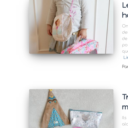
L
h
On
de
de
po
que
Li
Pa
T
m
Il
al