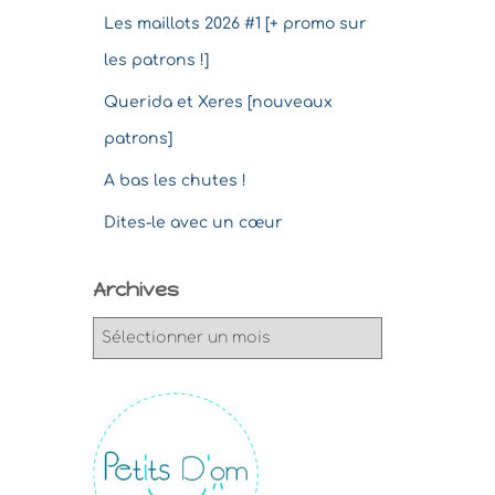
Les maillots 2026 #1 [+ promo sur
les patrons !]
Querida et Xeres [nouveaux
patrons]
A bas les chutes !
Dites-le avec un cœur
Archives
A
r
c
h
i
v
e