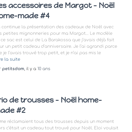
es accessoires de Margot – Noël
ome-made #4
 continue la présentation des cadeaux de Noël avec
s petites mignonneries pour ma Margot… Le modèle
 ce sac est celui de La Barakossa que j’avais déjà fait
ur un petit cadeau d’anniversaire. Je l’ai agrandi parce
 je l’avais trouvé trop petit, et je n’ai pas mis le
re la suite
r
petitsdom
, il y a
10 ans
rio de trousses – Noël home-
ade #2
s me réclamaient tous des trousses depuis un moment
ors c’était un cadeau tout trouvé pour Noël. Eloi voulait