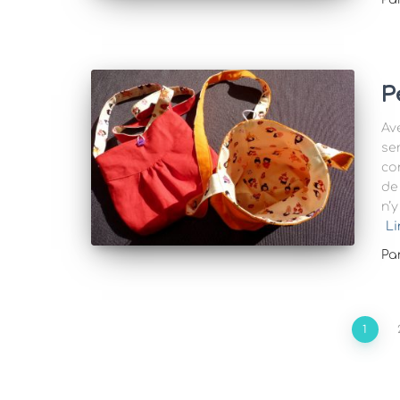
P
Av
se
co
de
n’y
Li
Pa
Pagination
1
des