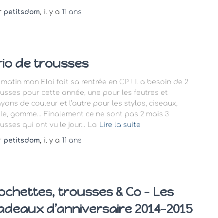
r
petitsdom
, il y a
11 ans
rio de trousses
 matin mon Eloi fait sa rentrée en CP ! Il a besoin de 2
ousses pour cette année, une pour les feutres et
ayons de couleur et l’autre pour les stylos, ciseaux,
lle, gomme… Finalement ce ne sont pas 2 mais 3
ousses qui ont vu le jour… La
Lire la suite
r
petitsdom
, il y a
11 ans
ochettes, trousses & Co – Les
adeaux d’anniversaire 2014-2015