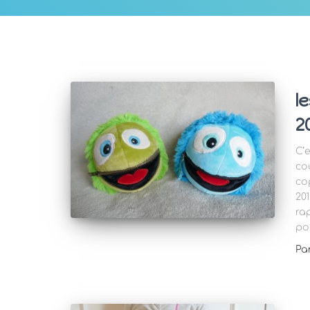
l
2
C’
co
co
201
ra
po
Pa