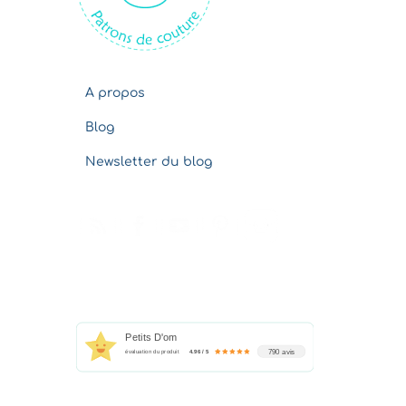
s
A propos
Blog
Newsletter du blog
Petits D'om
790 avis
évaluation du produit
4.96 / 5