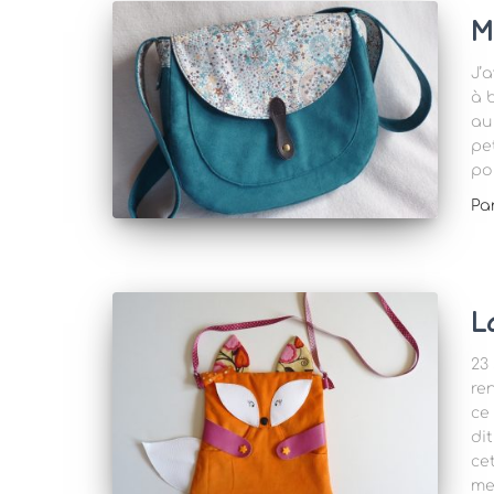
M
J’a
à 
au
pe
po
Pa
L
23
re
ce 
di
ce
me