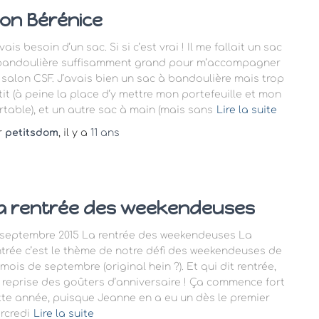
on Bérénice
vais besoin d’un sac. Si si c’est vrai ! Il me fallait un sac
bandoulière suffisamment grand pour m’accompagner
 salon CSF. J’avais bien un sac à bandoulière mais trop
tit (à peine la place d’y mettre mon portefeuille et mon
rtable), et un autre sac à main (mais sans
Lire la suite
r
petitsdom
, il y a
11 ans
a rentrée des weekendeuses
 septembre 2015 La rentrée des weekendeuses La
ntrée c’est le thème de notre défi des weekendeuses de
mois de septembre (original hein ?). Et qui dit rentrée,
t reprise des goûters d’anniversaire ! Ça commence fort
tte année, puisque Jeanne en a eu un dès le premier
rcredi
Lire la suite