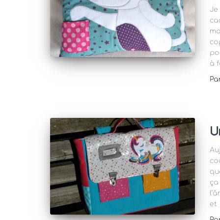
Je 
ca
mo
co
po
à f
Pa
U
Au
co
qu
ça
l’
et
Pa