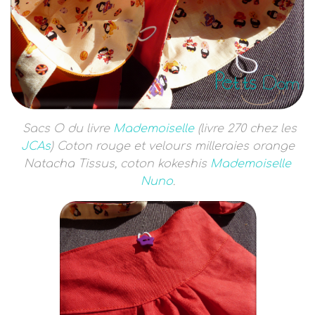
Sacs O du livre
Mademoiselle
(livre 270 chez les
JCAs
) Coton rouge et velours milleraies orange
Natacha Tissus, coton kokeshis
Mademoiselle
Nuno
.