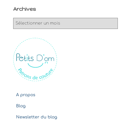
Archives
A
r
c
h
i
v
e
s
A propos
Blog
Newsletter du blog