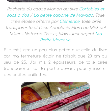
Pochette du cabas Manon du livre
Cartables et
sacs à dos
/
La petite cabane de Mavada
. Toile
cirée étoilée offerte par
Clémence
,
toile cirée
transparente et tissu Andalucia Flora de Michael
Miller – Natacha Tissus, biais lurex argent
Ma
Petite Mercerie
.
Elle est juste un peu plus petite que celle du livre
car ma fermeture éclair ne faisait que 20 cm au
lieu de 25. J’ai mis 2 épaisseurs de toile cirée
transparente sur la partie devant pour y insérer
des petites paillettes.