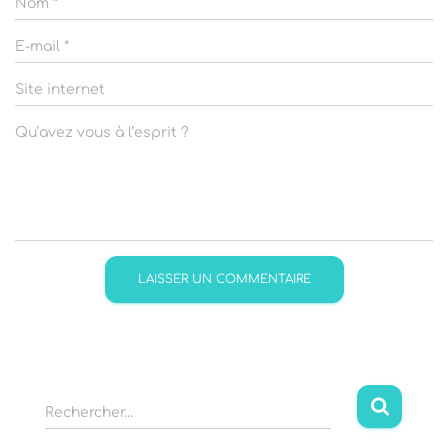
Nom
*
E-mail
*
Site internet
Qu’avez vous à l’esprit ?
R
Rechercher…
e
c