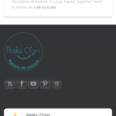
douzaine d’années. Si vous tapez “pyjama” dans
la barre de
Lire la suite
Petits D'om