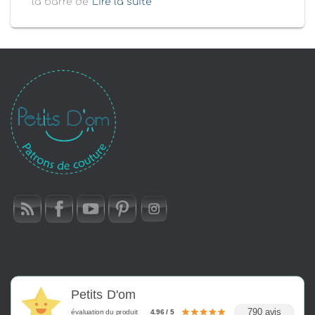
la barre de
Lire la suite
Petits D'om
790 avis
évaluation du produit
4.96 / 5