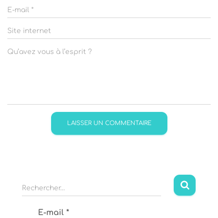
E-mail
*
Site internet
Qu’avez vous à l’esprit ?
R
Rechercher…
e
c
E-mail
*
h