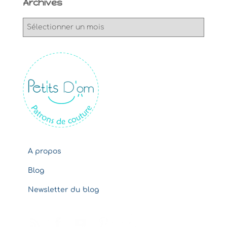
Archives
A
r
c
h
i
v
e
s
A propos
Blog
Newsletter du blog