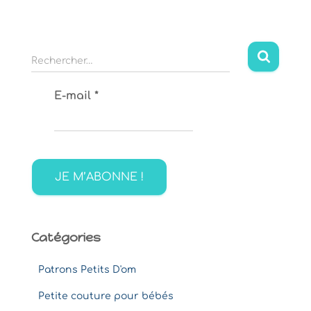
R
Rechercher…
e
c
E-mail
*
h
e
r
c
h
e
r
:
Catégories
Patrons Petits D'om
Petite couture pour bébés