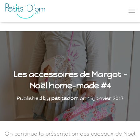
O
U
V
R
I
R
/
F
E
R
Les accessoires de Margot –
M
E
Noël home-made #4
R
L
Published by
petitsdom
on
16 janvier 2017
A
N
A
V
I
G
On continue la présentation des cadeaux de Noël
A