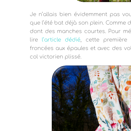
Je n’allais bien évidemment pas vo
que l’été bat déjà son plein. Comme d
dont des manches courtes. Pour mém
lire
l’article dédié
, cette premièr
froncées aux épaules et avec des v
col victorien plissé.