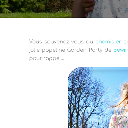
Vous souvenez-vous du
chemisier
co
jolie popeline Garden Party de
Sewi
pour rappel…