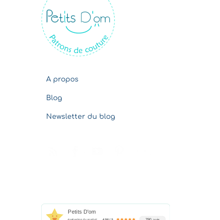
v
e
s
A propos
Blog
Newsletter du blog
Petits D'om
790 avis
évaluation du produit
4.96 / 5