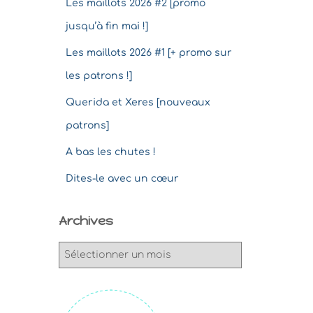
Les maillots 2026 #2 [promo
jusqu’à fin mai !]
Les maillots 2026 #1 [+ promo sur
les patrons !]
Querida et Xeres [nouveaux
patrons]
A bas les chutes !
Dites-le avec un cœur
Archives
A
r
c
h
i