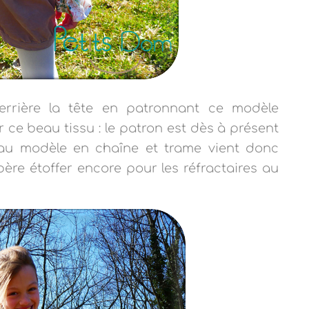
errière la tête en patronnant ce modèle
 ce beau tissu : le patron est dès à présent
au modèle en chaîne et trame vient donc
père étoffer encore pour les réfractaires au