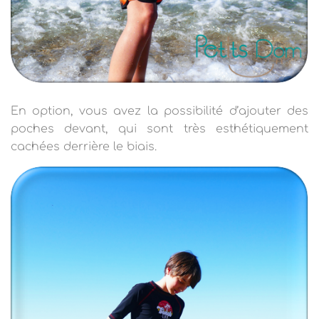
En option, vous avez la possibilité d’ajouter des
poches devant, qui sont très esthétiquement
cachées derrière le biais.