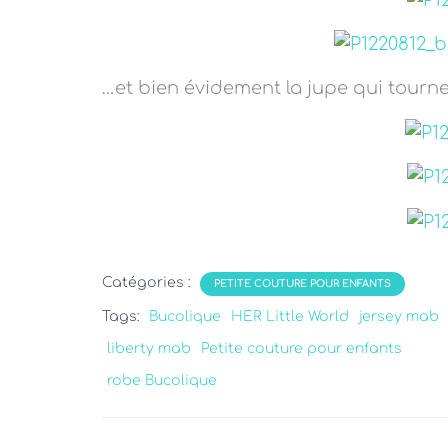
…et bien évidement la jupe qui tourne
Catégories :
PETITE COUTURE POUR ENFANTS
Tags:
Bucolique
HER Little World
jersey mab
liberty mab
Petite couture pour enfants
robe Bucolique