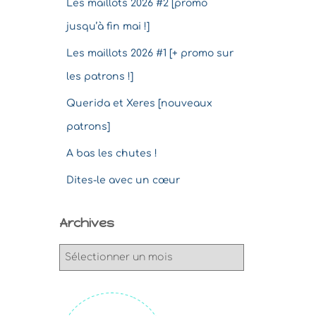
Les maillots 2026 #2 [promo
jusqu’à fin mai !]
Les maillots 2026 #1 [+ promo sur
les patrons !]
Querida et Xeres [nouveaux
patrons]
A bas les chutes !
Dites-le avec un cœur
Archives
A
r
c
h
i