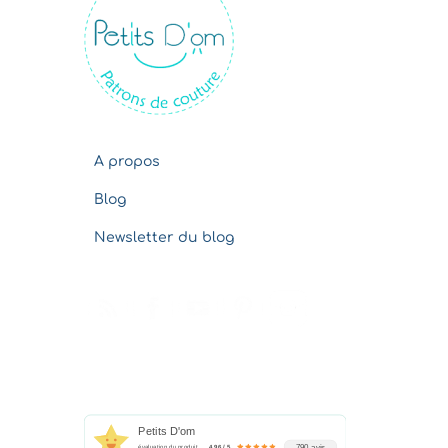
v
e
s
A propos
Blog
Newsletter du blog
Petits D'om
790 avis
évaluation du produit
4.96 / 5