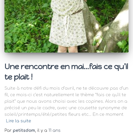
Une rencontre en mai…fais ce qu’il
te plait !
Suite à notre défi du mois d’avril, ne te découvre pas d’un
fil, ce mois-ci c’est naturellement le thème “fais ce qu’il te
plait” que nous avons choisi avec les copines. Alors on a
précisé un peu le cadre, avec une cousette synonyme de
soleil/printemps/été/petites fleurs etc… En ce moment
Lire la suite
Par
petitsdom
, il y a
11 ans