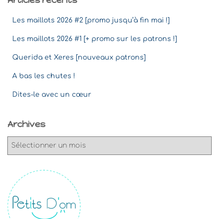
Articles récents
Les maillots 2026 #2 [promo jusqu’à fin mai !]
Les maillots 2026 #1 [+ promo sur les patrons !]
Querida et Xeres [nouveaux patrons]
A bas les chutes !
Dites-le avec un cœur
Archives
A
r
c
h
i
v
e
s