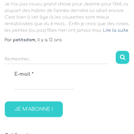
Je n’ai pas cousu grand chose pour Jeanne pour l’été, la
plupart des habits de l’année dernière lui allait encore.
C’est bien à cet âge là les cousettes sont mieux
rentabilisées que du 6 mois… Enfin je crois que des robes,
les petites (ou pas) filles n’en ont jamais trop
Lire la suite
Par
petitsdom
, il y a
12 ans
R
Rechercher…
e
c
E-mail
*
h
e
r
c
h
e
r
: