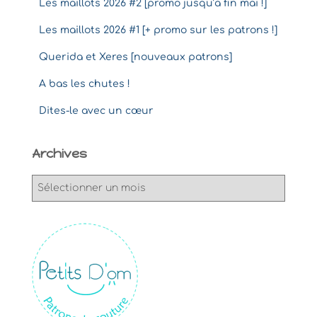
Les maillots 2026 #2 [promo jusqu’à fin mai !]
Les maillots 2026 #1 [+ promo sur les patrons !]
Querida et Xeres [nouveaux patrons]
A bas les chutes !
Dites-le avec un cœur
Archives
A
r
c
h
i
v
e
s