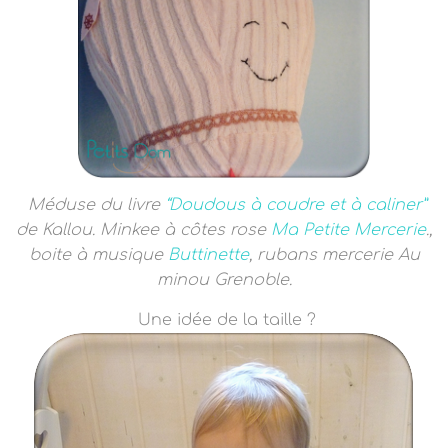
Méduse du livre
“Doudous à coudre et à caliner”
de Kallou. Minkee à côtes rose
Ma Petite Mercerie
.,
boite à musique
Buttinette
, rubans mercerie Au
minou Grenoble.
Une idée de la taille ?