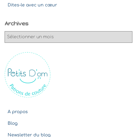
Dites-le avec un cœur
Archives
A
r
c
h
i
v
e
s
A propos
Blog
Newsletter du blog