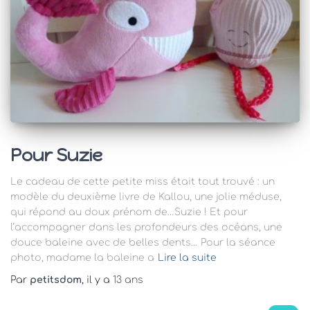
Pour Suzie
Le cadeau de cette petite miss était tout trouvé : un
modèle du deuxième livre de Kallou, une jolie méduse,
qui répond au doux prénom de…Suzie ! Et pour
l’accompagner dans les profondeurs des océans, une
douce baleine avec de belles dents… Pour la séance
photo, madame la baleine a
Lire la suite
Par
petitsdom
, il y a
13 ans