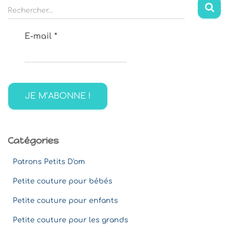
R
Rechercher…
e
c
E-mail
*
h
e
r
c
h
e
r
:
Catégories
Patrons Petits D'om
Petite couture pour bébés
Petite couture pour enfants
Petite couture pour les grands