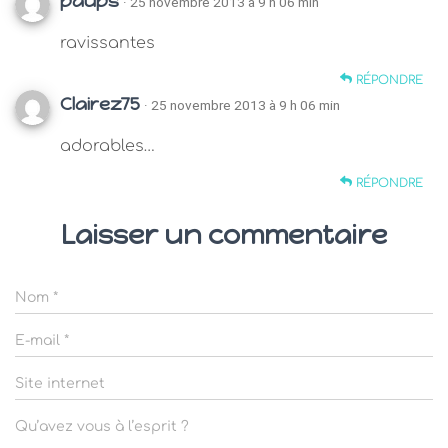
paups
· 25 novembre 2013 à 9 h 06 min
ravissantes
RÉPONDRE
Clairez75
· 25 novembre 2013 à 9 h 06 min
adorables…
RÉPONDRE
Laisser un commentaire
Nom
*
E-mail
*
Site internet
Qu’avez vous à l’esprit ?