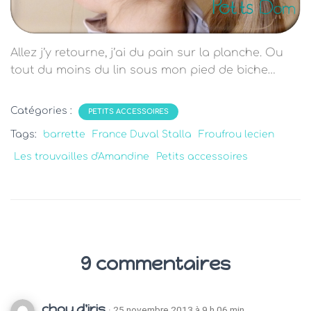
Allez j’y retourne, j’ai du pain sur la planche. Ou
tout du moins du lin sous mon pied de biche…
Catégories :
PETITS ACCESSOIRES
Tags:
barrette
France Duval Stalla
Froufrou lecien
Les trouvailles d'Amandine
Petits accessoires
9 commentaires
chou d'iris
· 25 novembre 2013 à 9 h 06 min