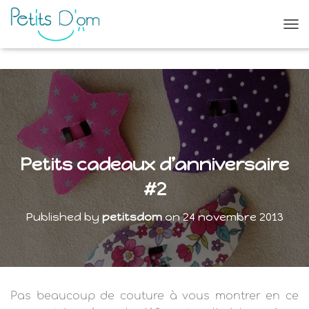
O
U
V
R
I
R
/
F
E
R
Petits cadeaux d’anniversaire
M
E
#2
R
L
Published by
petitsdom
on
24 novembre 2013
A
N
A
V
I
G
Pas beaucoup de couture à vous montrer en ce
A