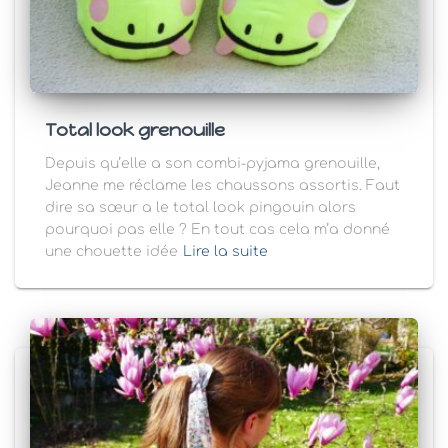
Total look grenouille
Depuis qu’elle a son combi-pyjama grenouille,
Jeanne me réclame les chaussons assortis. Faut
dire sa sœur a le total look pingouin alors
pourquoi pas elle ? En tout cas cela m’a donné
une chouette idée
Lire la suite