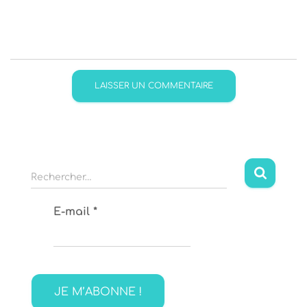
R
Rechercher…
e
c
E-mail
*
h
e
r
c
h
e
r