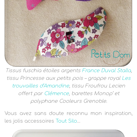
Tissus fuschia étoiles argents
France Duval Stalla
,
tissu Princesse aux petits pois – grappe royal
Les
trouvailles d’Amandine
, tissu Froufrou Lecien
offert par
Clémence
, barettes Monop’ et
polyphane Cooleurs Grenoble.
Vous avez sans doute reconnu mon inspiration,
les jolis accessoires
Tout Silo
…