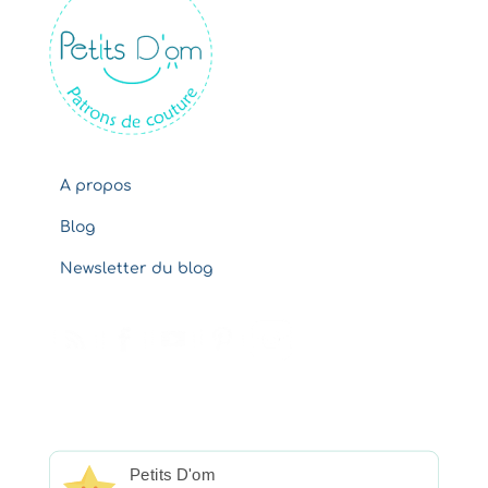
i
v
e
s
A propos
Blog
Newsletter du blog
Petits D'om