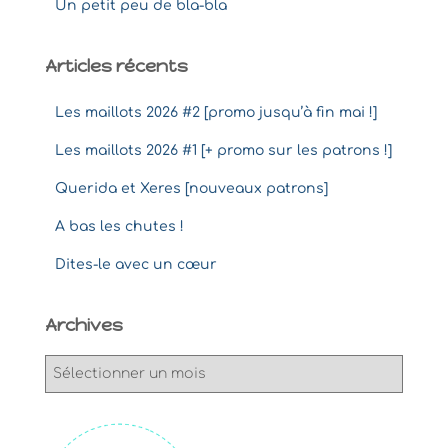
Un petit peu de bla-bla
Articles récents
Les maillots 2026 #2 [promo jusqu’à fin mai !]
Les maillots 2026 #1 [+ promo sur les patrons !]
Querida et Xeres [nouveaux patrons]
A bas les chutes !
Dites-le avec un cœur
Archives
A
r
c
h