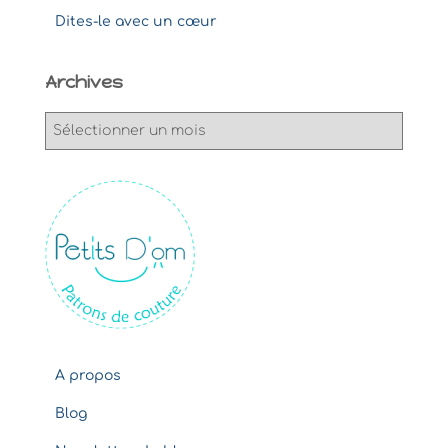
Dites-le avec un cœur
Archives
A
r
c
h
i
v
e
s
A propos
Blog