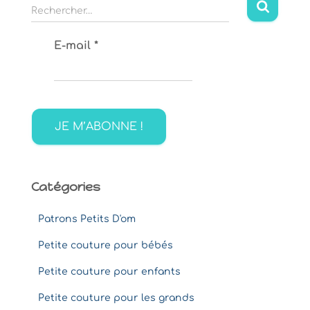
R
Rechercher…
e
c
E-mail
*
h
e
r
c
h
e
r
:
Catégories
Patrons Petits D'om
Petite couture pour bébés
Petite couture pour enfants
Petite couture pour les grands