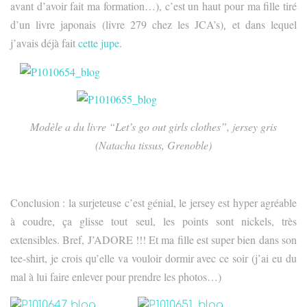
T
avant d’avoir fait ma formation…), c’est un haut pour ma fille tiré
I
d’un livre japonais (livre 279 chez les JCA’s)
et dans lequel
,
O
N
j’avais déjà fait
cette jupe
.
Modèle a du livre “Let’s go out girls clothes”, jersey gris
(Natacha tissus, Grenoble)
Conclusion : la surjeteuse c’est génial, le jersey est hyper agréable
à coudre, ça glisse tout seul, les points sont nickels, très
extensibles. Bref, J’ADORE !!! Et ma fille est super bien dans son
tee-shirt, je crois qu’elle va vouloir dormir avec ce soir (j’ai eu du
mal à lui faire enlever pour prendre les photos…)