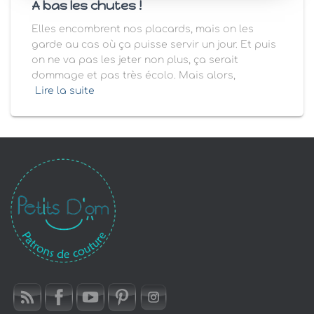
A bas les chutes !
Elles encombrent nos placards, mais on les
garde au cas où ça puisse servir un jour. Et puis
on ne va pas les jeter non plus, ça serait
dommage et pas très écolo. Mais alors,
Lire la suite