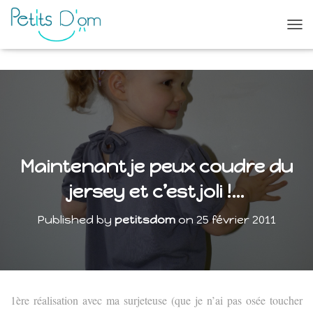
O
U
V
R
I
R
/
F
E
R
Maintenant je peux coudre du
M
E
jersey et c’est joli !…
R
L
Published by
petitsdom
on
25 février 2011
A
N
A
V
I
G
1ère réalisation avec ma surjeteuse (que je n’ai pas osée toucher
A