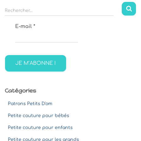
R
Rechercher…
e
c
E-mail
*
h
e
r
c
h
e
r
:
Catégories
Patrons Petits D'om
Petite couture pour bébés
Petite couture pour enfants
Petite couture pour les grands