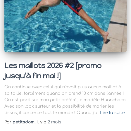
Les maillots 2026 #2 [promo
jusqu’à fin mai !]
On continue avec celui qui n’avait plus aucun maillot à
sa taille, forcément quand on prend 10 cm dans l’année !
On est parti sur mon petit préféré, le modèle Huanchaco.
Avec son look surfeur et la possibilité de marier les
tissus, il contente tout le monde ! Quand j’ai
Lire la suite
Par
petitsdom
, il y a
2 mois