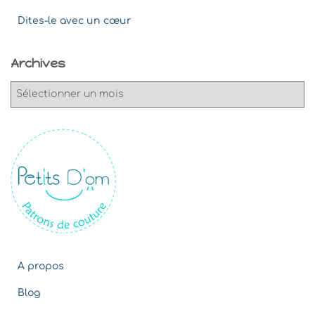
Dites-le avec un cœur
Archives
A
r
c
h
i
v
e
s
A propos
Blog