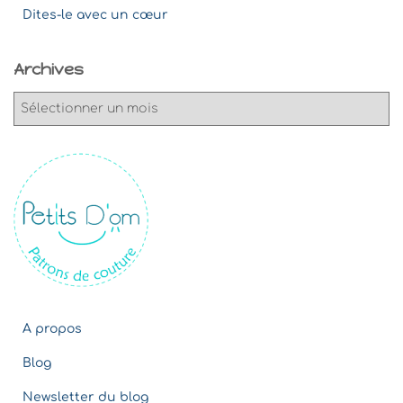
Dites-le avec un cœur
Archives
A
r
c
h
i
v
e
s
A propos
Blog
Newsletter du blog