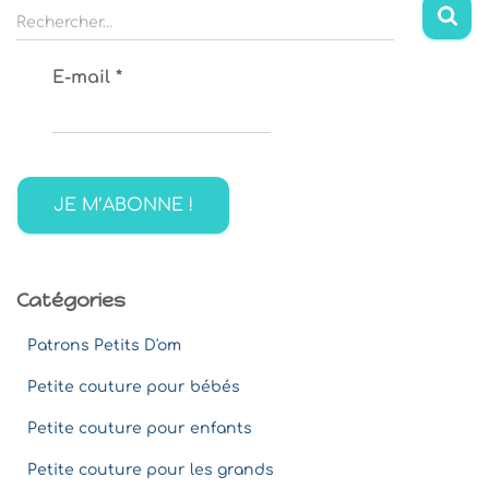
R
Rechercher…
e
c
E-mail
*
h
e
r
c
h
e
r
:
Catégories
Patrons Petits D'om
Petite couture pour bébés
Petite couture pour enfants
Petite couture pour les grands