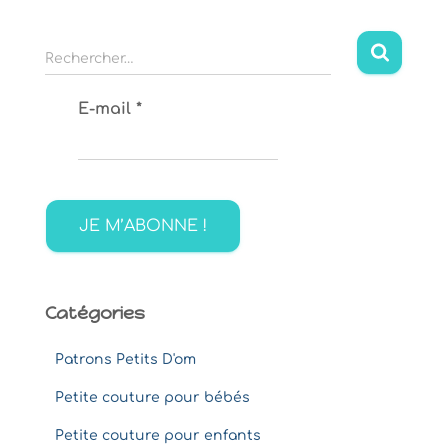
R
Rechercher…
e
c
E-mail
*
h
e
r
c
h
e
r
:
Catégories
Patrons Petits D'om
Petite couture pour bébés
Petite couture pour enfants