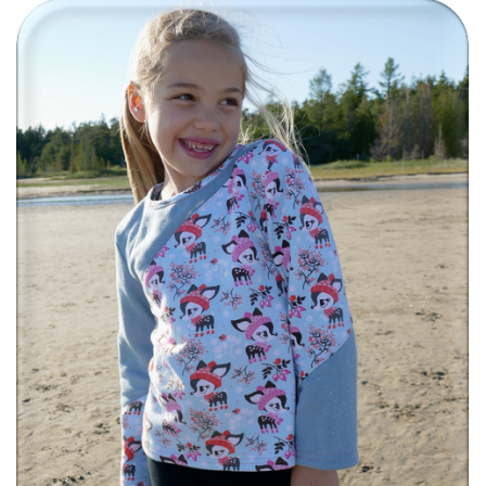
T
I
O
N