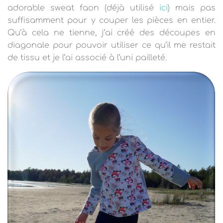
adorable sweat faon (déjà utilisé
ici
) mais pas
suffisamment pour y couper les pièces en entier.
Qu’à cela ne tienne, j’ai créé des découpes en
diagonale pour pouvoir utiliser ce qu’il me restait
de tissu et je l’ai associé à l’uni pailleté.