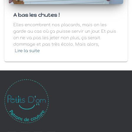
A bas les chutes !
Elles encombrent nos placards, mais on les
garde au cas où ça puisse servir un jour. Et puis
on ne va pas les jeter non plus, ça serait
dommage et pas très écolo. Mais alors,
Lire la suite