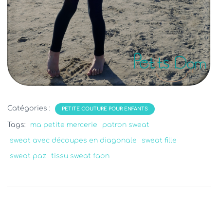
Catégories :
PETITE COUTURE POUR ENFANTS
Tags:
ma petite mercerie
patron sweat
sweat avec découpes en diagonale
sweat fille
sweat paz
tissu sweat faon