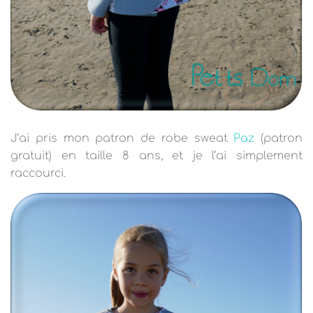
J’ai pris mon patron de robe sweat
Paz
(patron
gratuit) en taille 8 ans, et je l’ai simplement
raccourci.