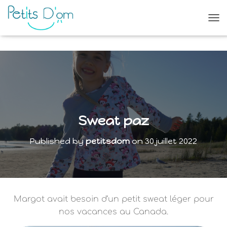
O
U
V
R
I
R
/
F
E
R
Sweat paz
M
E
Published by
petitsdom
on
30 juillet 2022
R
L
A
N
A
V
Margot avait besoin d’un petit sweat léger pour
I
G
nos vacances au Canada.
A