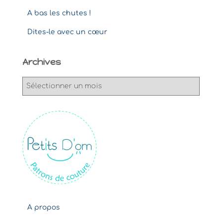
A bas les chutes !
Dites-le avec un cœur
Archives
A
r
c
h
i
v
e
s
A propos