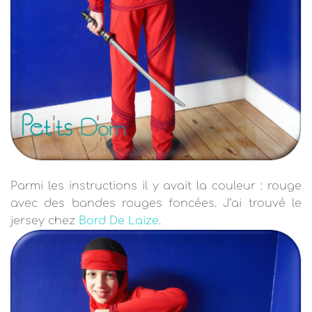
Parmi les instructions il y avait la couleur : rouge
avec des bandes rouges foncées. J’ai trouvé le
jersey chez
Bord De Laize
.