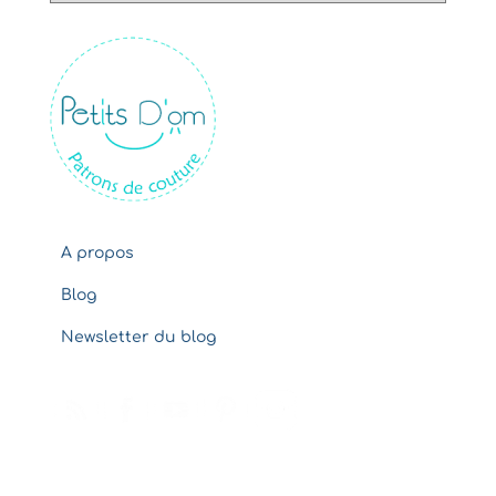
c
h
i
v
e
s
A propos
Blog
Newsletter du blog