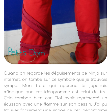
Quand on regarde les déguisements de Ninja sur
internet, on tombe sur ce symbole que je trouvais
sympa. Mon frère qui apprend le japonais
m’indique que cet idéogramme est celui du feu.
Cela tombait bien car Eloi avait représenté un
écusson avec une flamme sur son dessin. J’ai pu
trouver facilement une image de cet idéogramme