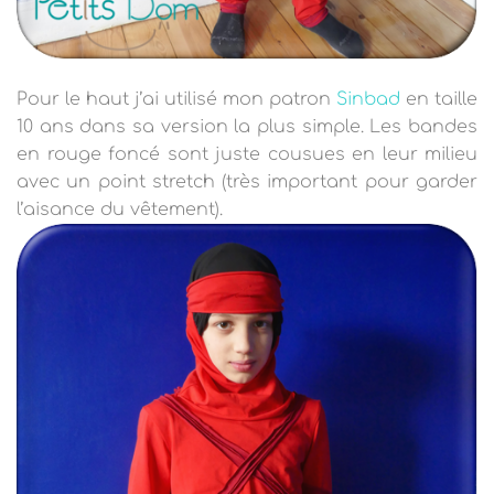
Pour le haut j’ai utilisé mon patron
Sinbad
en taille
10 ans dans sa version la plus simple. Les bandes
en rouge foncé sont juste cousues en leur milieu
avec un point stretch (très important pour garder
l’aisance du vêtement).