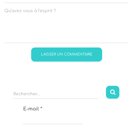
Qu’avez vous à l’esprit ?
R
Rechercher…
e
c
E-mail
*
h
e
r
c