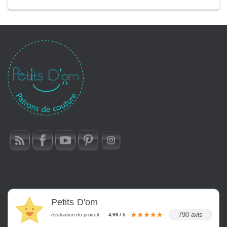
Petits D'om
790 avis
évaluation du produit
4.96 / 5