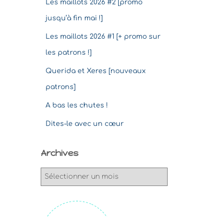
Les maillots 2026 #2 [promo
jusqu’à fin mai !]
Les maillots 2026 #1 [+ promo sur
les patrons !]
Querida et Xeres [nouveaux
patrons]
A bas les chutes !
Dites-le avec un cœur
Archives
A
r
c
h
i