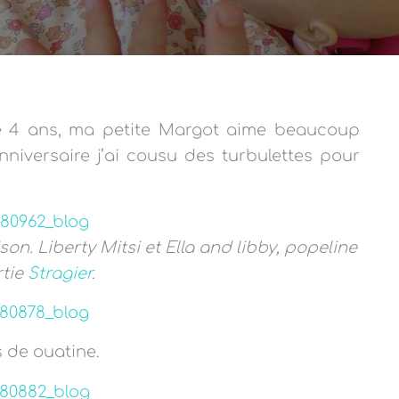
 4 ans, ma petite Margot aime beaucoup
nniversaire j’ai cousu des turbulettes pour
n. Liberty Mitsi et Ella and libby, popeline
rtie
Stragier
.
s de ouatine.