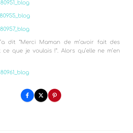
m’a dit “Merci Maman de m’avoir fait des
ce que je voulais !”. Alors qu’elle ne m’en