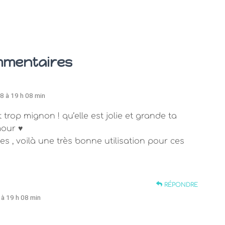
mmentaires
8 à 19 h 08 min
trop mignon ! qu’elle est jolie et grande ta
mour ♥
es , voilà une très bonne utilisation pour ces
RÉPONDRE
 à 19 h 08 min