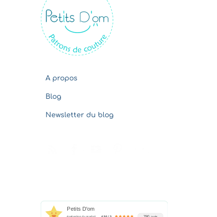
v
e
s
A propos
Blog
Newsletter du blog
Petits D'om
790 avis
évaluation du produit
4.96 / 5