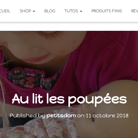
CUEIL
SHOP
BLOG
TUTOS
PRODUITS FINIS
RE
Au lit les poupées
Published by
petitsdom
on
11 octobre 2018