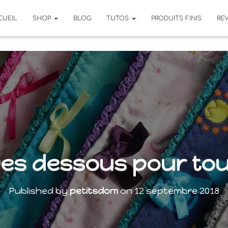
CUEIL
SHOP
BLOG
TUTOS
PRODUITS FINIS
RE
es dessous pour to
Published by
petitsdom
on
12 septembre 2018