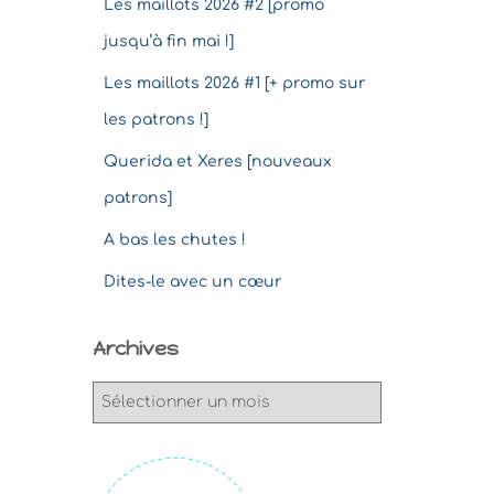
Les maillots 2026 #2 [promo
jusqu’à fin mai !]
Les maillots 2026 #1 [+ promo sur
les patrons !]
Querida et Xeres [nouveaux
patrons]
A bas les chutes !
Dites-le avec un cœur
Archives
A
r
c
h
i