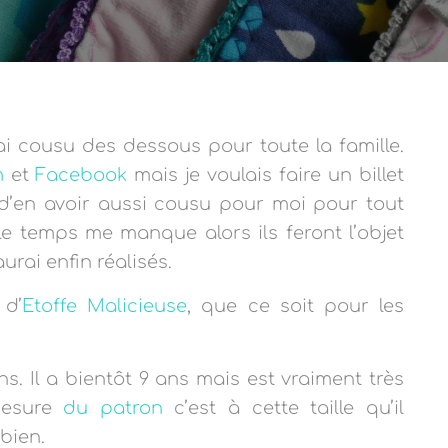
ai cousu des dessous pour toute la famille.
m
et
Facebook
mais je voulais faire un billet
re d’en avoir aussi cousu pour moi pour tout
 temps me manque alors ils feront l’objet
rai enfin réalisés.
 d’
Etoffe Malicieuse
, que ce soit pour les
ans. Il a bientôt 9 ans mais est vraiment très
mesure
du patron
c’est à cette taille qu’il
bien.