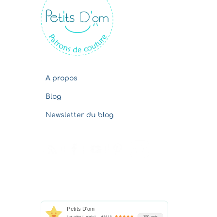
v
e
s
A propos
Blog
Newsletter du blog
Petits D'om
790 avis
évaluation du produit
4.96 / 5