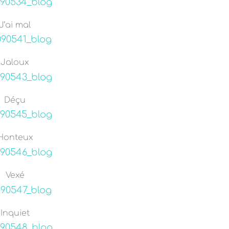
J’ai mal
Jaloux
Déçu
Honteux
Vexé
Inquiet