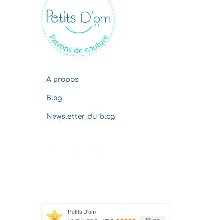
v
e
s
A propos
Blog
Newsletter du blog
Petits D'om
790 avis
évaluation du produit
4.96 / 5