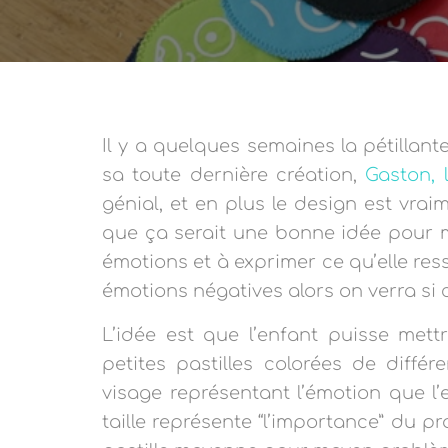
Il y a quelques semaines la pétillant
sa toute dernière création,
Gaston, 
génial, et en plus le design est vra
que ça serait une bonne idée pour m
émotions et à exprimer ce qu’elle ress
émotions négatives alors on verra si c
L’idée est que l’enfant puisse mett
petites pastilles colorées de différ
visage représentant l’émotion que l’
taille représente “l’importance” du pr