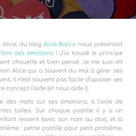
e Alice, du blog
Alice Balice
nous présentait
l’Ami des émotions
! J’ai trouvé le principe
iment chouette et bien pensé. Je me suis dit
on Alice qui a souvent du mal à gérer ses
ent, il n’est souvent pas facile d’apaiser ses
e concept l’aide (et nous aide !).
re des mots sur ses émotions, à l’aide de
entes tailles. Sur chaque pastille il y a un
enfant ressent (avec son nom au dos), et la
oblème : petite pastille pour petit problème,