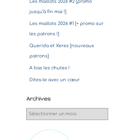
Les maillots 2026 #2 [promo
jusqu’à fin mai !]
Les maillots 2026 #1 [+ promo sur
les patrons !]
Querida et Xeres [nouveaux
patrons]
A bas les chutes !
Dites-le avec un cœur
Archives
A
r
c
h
i