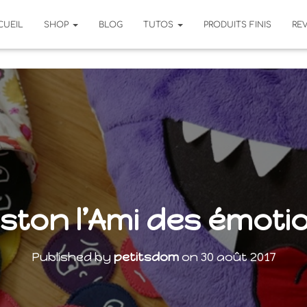
CUEIL
SHOP
BLOG
TUTOS
PRODUITS FINIS
RE
ston l’Ami des émoti
Published by
petitsdom
on
30 août 2017