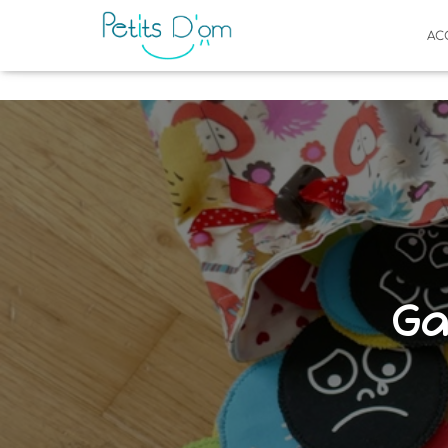
AC
Ga