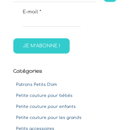
e
c
E-mail
*
h
e
r
c
h
e
r
:
Catégories
Patrons Petits D'om
Petite couture pour bébés
Petite couture pour enfants
Petite couture pour les grands
Petits accessoires