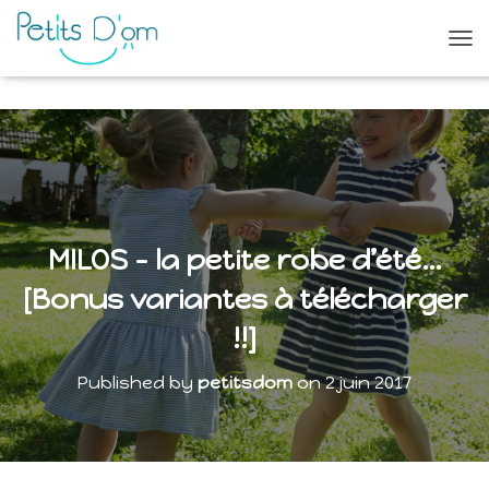
O
U
V
R
I
R
/
F
E
R
MILOS – la petite robe d’été…
M
E
[Bonus variantes à télécharger
R
L
!!]
A
N
Published by
petitsdom
on
2 juin 2017
A
V
I
G
A