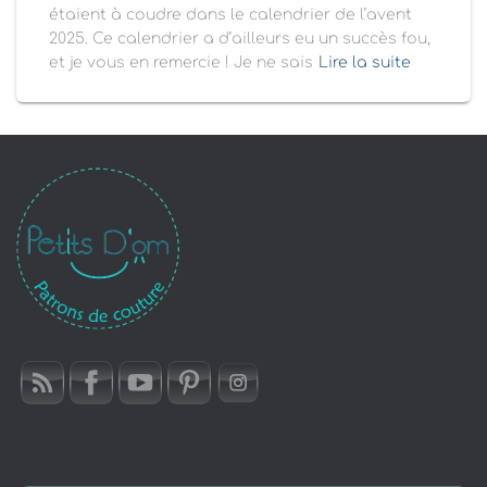
étaient à coudre dans le calendrier de l’avent
2025. Ce calendrier a d’ailleurs eu un succès fou,
et je vous en remercie ! Je ne sais
Lire la suite