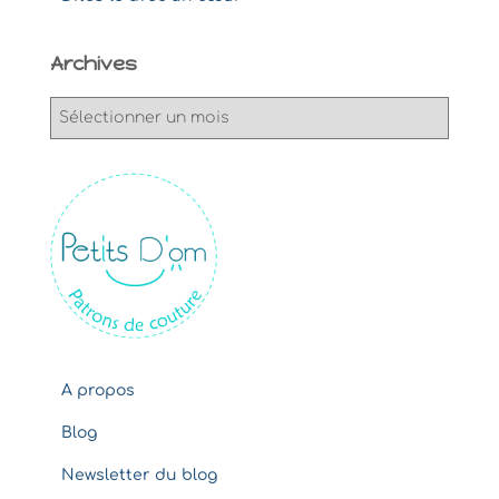
Archives
A
r
c
h
i
v
e
s
A propos
Blog
Newsletter du blog