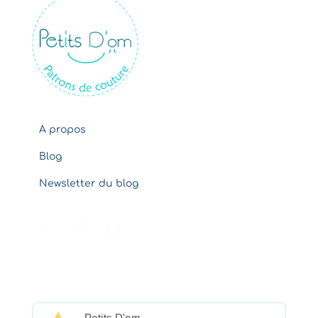
i
v
e
s
A propos
Blog
Newsletter du blog
Petits D'om