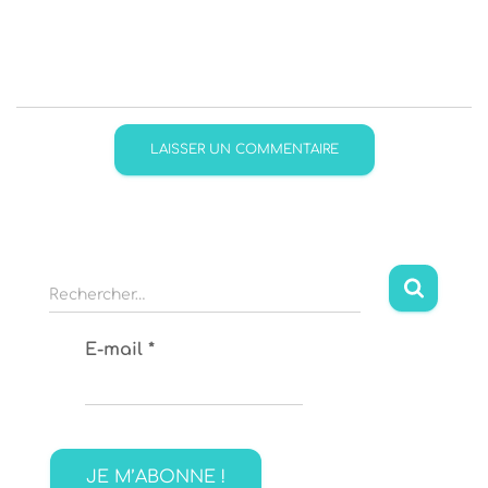
R
Rechercher…
e
c
E-mail
*
h
e
r
c
h
e