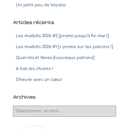
Un petit peu de bla-bla
Articles récents
Les maillots 2026 #2 [promo jusqu’à fin mai !]
Les maillots 2026 #1 [+ promo sur les patrons !]
Querida et Xeres [nouveaux patrons]
A bas les chutes !
Dites-le avec un cœur
Archives
A
r
c
h