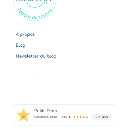
s
A propos
Blog
Newsletter du blog
Petits D'om
790 avis
évaluation du produit
4.96 / 5