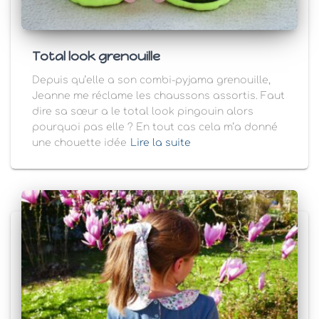
Total look grenouille
Depuis qu’elle a son combi-pyjama grenouille,
Jeanne me réclame les chaussons assortis. Faut
dire sa sœur a le total look pingouin alors
pourquoi pas elle ? En tout cas cela m’a donné
une chouette idée
Lire la suite