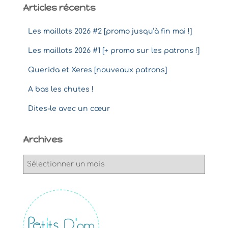
Articles récents
Les maillots 2026 #2 [promo jusqu’à fin mai !]
Les maillots 2026 #1 [+ promo sur les patrons !]
Querida et Xeres [nouveaux patrons]
A bas les chutes !
Dites-le avec un cœur
Archives
A
r
c
h
i
v
e