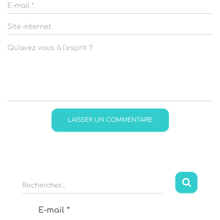
E-mail
*
Site internet
Qu’avez vous à l’esprit ?
R
Rechercher…
e
c
E-mail
*
h