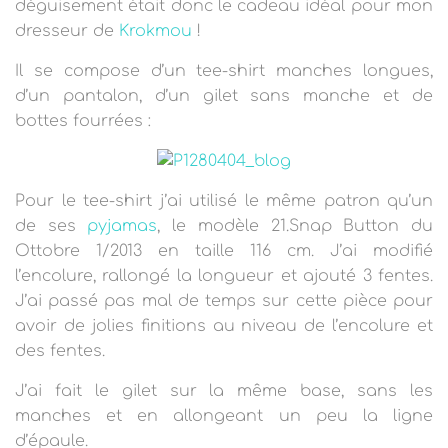
T
déguisement était donc le cadeau idéal pour mon
I
dresseur de
Krokmou
!
O
N
Il se compose d’un tee-shirt manches longues,
d’un pantalon, d’un gilet sans manche et de
bottes fourrées :
Pour le tee-shirt j’ai utilisé le même patron qu’un
de ses
pyjamas
, le
modèle 21.Snap Button du
Ottobre 1/2013 en taille 116 cm. J’ai modifié
l’encolure, rallongé la longueur et ajouté 3 fentes.
J’ai passé pas mal de temps sur cette pièce pour
avoir de jolies finitions au niveau de l’encolure et
des fentes.
J’ai fait le gilet sur la même base, sans les
manches et en allongeant un peu la ligne
d’épaule.