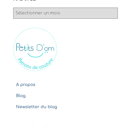
A
r
c
h
i
v
e
s
A propos
Blog
Newsletter du blog