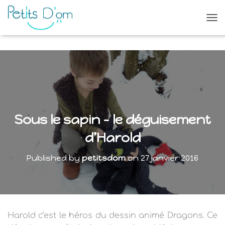
O
U
V
R
I
R
/
F
E
R
Sous le sapin – le déguisement
M
E
d’Harold
R
L
Published by
petitsdom
on
27 janvier 2016
A
N
A
V
I
G
Harold c’est le héros du dessin animé Dragons. Ce
A