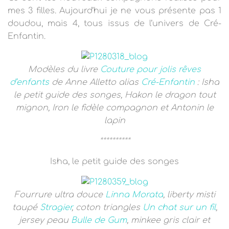
T
mes 3 filles. Aujourd’hui je ne vous présente pas 1
I
O
doudou, mais 4, tous issus de l’univers de Cré-
N
Enfantin.
Modèles du livre
Couture pour jolis rêves
d’enfants
de Anne Alletto alias
Cré-Enfantin
: Isha
le petit guide des songes, Hakon le dragon tout
mignon, Iron le fidèle compagnon et Antonin le
lapin
**********
Isha, le petit guide des songes
Fourrure ultra douce
Linna Morata
, liberty misti
taupé
Stragier
, coton triangles
Un chat sur un fil
,
jersey peau
Bulle de Gum
, minkee gris clair et