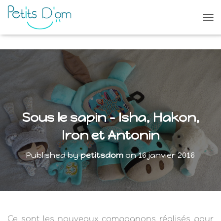
O
U
V
R
I
R
/
F
E
R
Sous le sapin – Isha, Hakon,
M
E
Iron et Antonin
R
L
Published by
petitsdom
on
16 janvier 2016
A
N
A
V
I
G
A
Ce sont les nouveaux compagnons réalisés pour