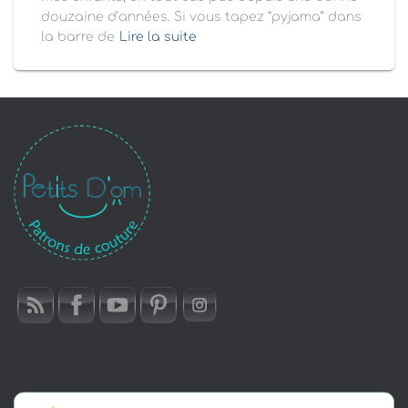
douzaine d’années. Si vous tapez “pyjama” dans
la barre de
Lire la suite