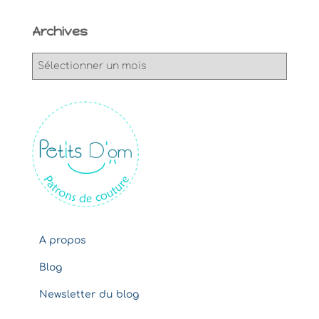
Archives
A
r
c
h
i
v
e
s
A propos
Blog
Newsletter du blog