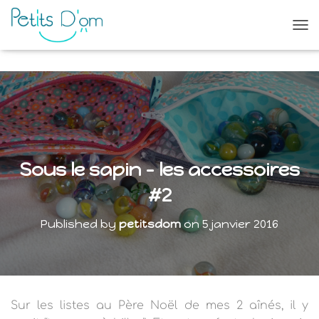
O
U
V
R
I
R
/
F
E
R
Sous le sapin – les accessoires
M
E
#2
R
L
Published by
petitsdom
on
5 janvier 2016
A
N
A
V
I
G
Sur les listes au Père Noël de mes 2 aînés, il y
A