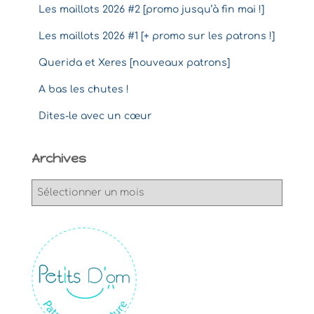
Les maillots 2026 #2 [promo jusqu’à fin mai !]
Les maillots 2026 #1 [+ promo sur les patrons !]
Querida et Xeres [nouveaux patrons]
A bas les chutes !
Dites-le avec un cœur
Archives
A
r
c
h
i
v
e
s