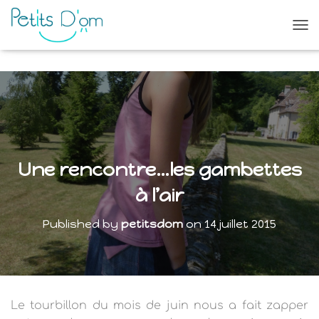
O
U
V
R
I
R
/
F
E
R
Une rencontre…les gambettes
M
E
à l’air
R
L
Published by
petitsdom
on
14 juillet 2015
A
N
A
V
I
G
Le tourbillon du mois de juin nous a fait zapper
A