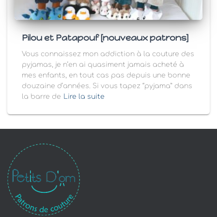
Pilou et Patapouf [nouveaux patrons]
Vous connaissez mon addiction à la couture des
pyjamas, je n’en ai quasiment jamais acheté à
mes enfants, en tout cas pas depuis une bonne
douzaine d’années. Si vous tapez “pyjama” dans
la barre de
Lire la suite