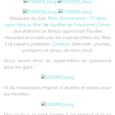
Masques du livre
“Mon Anniversaire – 17 idées
pour faire la fête”
de
Agathe de Frayssinet-Orhan
aux éditions Le Temps apprivoisé
.
Feuilles
mousses envoyées par les copines (merci les filles
!) et papiers paillettes
Cooleurs
Grenoble ;
plumes,
pompons et strass de mon stock.
Nous avons donc du super-héros en puissance
pour les gars !
Et du miaaaaaou mignon à plumes et strass pour
les minettes :
Mes loulous se sont éclatés à les réaliser et ils se