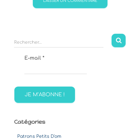
R
Rechercher…
e
c
E-mail
*
h
e
r
c
h
e
r
:
Catégories
Patrons Petits D'om