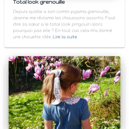
Total look grenouille
Depuis qu’elle a son combi-pyjama grenouille,
Jeanne me réclame les chaussons assortis. Faut
dire sa sœur a le total look pingouin alors
pourquoi pas elle ? En tout cas cela m’a donné
une chouette idée
Lire la suite