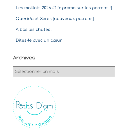
Les maillots 2026 #1 [+ promo sur les patrons !]
Querida et Xeres [nouveaux patrons]
A bas les chutes !
Dites-le avec un cœur
Archives
A
r
c
h
i
v
e
s