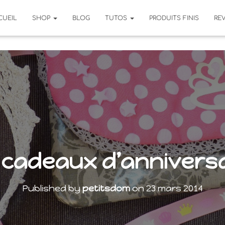
CUEIL
SHOP
BLOG
TUTOS
PRODUITS FINIS
RE
s cadeaux d’anniversa
Published by
petitsdom
on
23 mars 2014