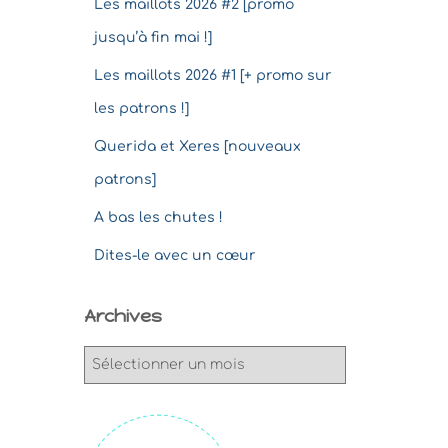
Les maillots 2026 #2 [promo
jusqu’à fin mai !]
Les maillots 2026 #1 [+ promo sur
les patrons !]
Querida et Xeres [nouveaux
patrons]
A bas les chutes !
Dites-le avec un cœur
Archives
A
r
c
h
i