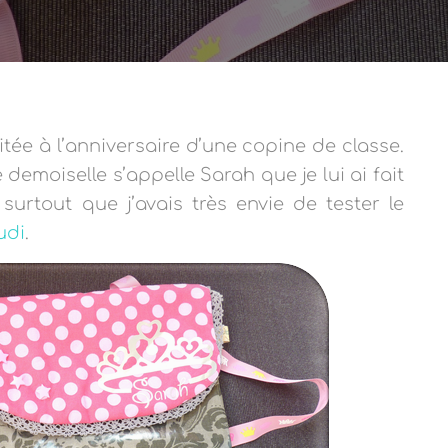
tée à l’anniversaire d’une copine de classe.
 demoiselle s’appelle Sarah que je lui ai fait
surtout que j’avais très envie de tester le
udi
.