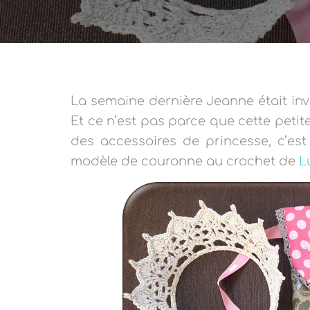
La semaine dernière Jeanne était invi
Et ce n’est pas parce que cette petite
des accessoires de princesse, c’est 
modèle de couronne au crochet de
L