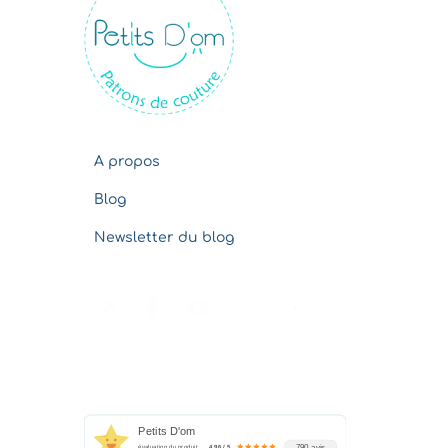
v
e
s
A propos
Blog
Newsletter du blog
Petits D'om
790 avis
évaluation du produit
4.96 / 5