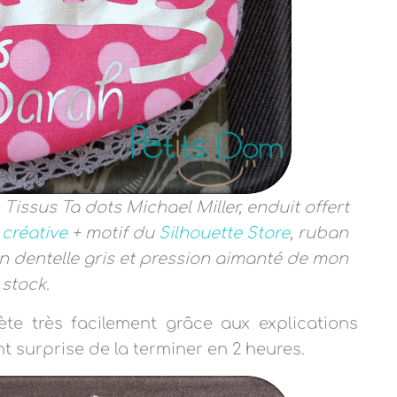
Tissus
Ta dots Michael Miller, enduit offert
 créative
+ motif du
Silhouette Store
, ruban
n dentelle
gris et pression aimanté de mon
stock.
te très facilement grâce aux explications
nt surprise de la terminer en 2 heures.