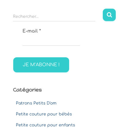
R
Rechercher…
e
c
E-mail
*
h
e
r
c
h
e
r
:
Catégories
Patrons Petits D'om
Petite couture pour bébés
Petite couture pour enfants