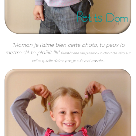
“Maman je l’aime bien cette photo, tu peux la
mettre s’il-te-plaîîîît !!!!”
Bientôt elle me posera un droit de véto sur
celles qu’elle n’aime pas, je suis mal barrée…