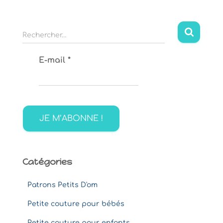
R
Rechercher…
e
c
E-mail
*
h
e
r
c
h
e
r
:
Catégories
Patrons Petits D'om
Petite couture pour bébés
Petite couture pour enfants