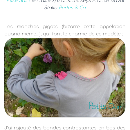
Elise Shirt
en taille 7/8 ans. Jerseys France Duval
Stalla
Perles & Co
.
Les manches gigots (bizarre cette appelation
quand même…), qui font le charme de ce modèle :
J’ai rajouté des bandes contrastantes en bas des